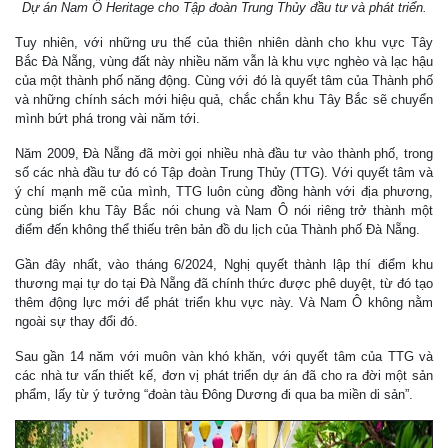
Dự án Nam Ô Heritage cho Tập đoàn Trung Thủy đầu tư và phát triển.
Tuy nhiên, với những ưu thế của thiên nhiên dành cho khu vực Tây
Bắc Đà Nẵng, vùng đất này nhiều năm vẫn là khu vực nghèo và lạc hậu
của một thành phố năng động. Cùng với đó là quyết tâm của Thành phố
và những chính sách mới hiệu quả, chắc chắn khu Tây Bắc sẽ chuyển
mình bứt phá trong vài năm tới.
Năm 2009, Đà Nẵng đã mời gọi nhiều nhà đầu tư vào thành phố, trong
số các nhà đầu tư đó có Tập đoàn Trung Thủy (TTG). Với quyết tâm và
ý chí mạnh mẽ của mình, TTG luôn cùng đồng hành với địa phương,
cùng biến khu Tây Bắc nói chung và Nam Ô nói riêng trở thành một
điểm đến không thể thiếu trên bản đồ du lịch của Thành phố Đà Nẵng.
Gần đây nhất, vào tháng 6/2024, Nghị quyết thành lập thí điểm khu
thương mại tự do tại Đà Nẵng đã chính thức được phê duyệt, từ đó tạo
thêm động lực mới để phát triển khu vực này. Và Nam Ô không nằm
ngoài sự thay đổi đó.
Sau gần 14 năm với muôn vàn khó khăn, với quyết tâm của TTG và
các nhà tư vấn thiết kế, đơn vị phát triển dự án đã cho ra đời một sản
phẩm, lấy từ ý tưởng “đoàn tàu Đông Dương đi qua ba miền di sản”.