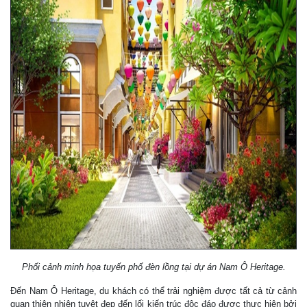
Phối cảnh minh họa tuyến phố đèn lồng tại dự án Nam Ô Heritage.
Đến Nam Ô Heritage, du khách có thể trải nghiệm được tất cả từ cảnh
quan thiên nhiên tuyệt đẹp đến lối kiến trúc độc đáo được thực hiện bởi