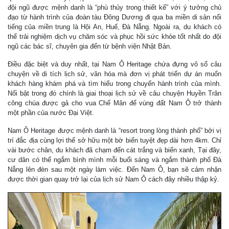
đội ngũ được mệnh danh là “phù thủy trong thiết kế” với ý tưởng chủ
đạo từ hành trình của đoàn tàu Đông Dương đi qua ba miền di sản nổi
tiếng của miền trung là Hội An, Huế, Đà Nẵng. Ngoài ra, du khách có
thể trải nghiệm dịch vụ chăm sóc và phục hồi sức khỏe tốt nhất do đội
ngũ các bác sĩ, chuyên gia đến từ bệnh viện Nhật Bản.
Điều đặc biệt và duy nhất, tại Nam Ô Heritage chứa đựng vô số câu
chuyện về di tích lịch sử, văn hóa mà đơn vị phát triển dự án muốn
khách hàng khám phá và tìm hiểu trong chuyến hành trình của mình.
Nổi bật trong đó chính là giai thoại lịch sử về câu chuyện Huyền Trân
công chúa được gả cho vua Chế Mân để vùng đất Nam Ô trở thành
một phần của nước Đại Việt.
Nam Ô Heritage được mệnh danh là “resort trong lòng thành phố” bởi vị
trí đắc địa cùng lợi thế sở hữu một bờ biển tuyệt đẹp dài hơn 4km. Chỉ
vài bước chân, du khách đã chạm đến cát trắng và biển xanh, Tại đây,
cư dân có thể ngắm bình mình mỗi buổi sáng và ngắm thành phố Đà
Nẵng lên đèn sau một ngày làm việc. Đến Nam Ô, bạn sẽ cảm nhận
được thời gian quay trở lại của lịch sử Nam Ô cách đây nhiều thập kỷ.