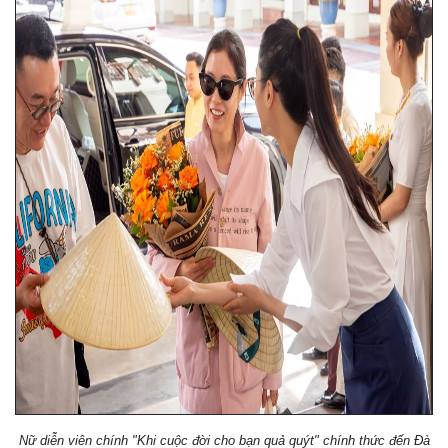
Nữ diễn viên chính "Khi cuộc đời cho bạn quả quýt" chính thức đến Đà