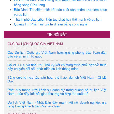
Du lịch xứ dừa: Dần khẳng định mình trên bản đồ du lịch Đồng
bằng sông Cửu Long
Bắc Ninh: Thí điểm thiết kế, sản xuất sản phẩm lưu niệm phục
vụ du lịch
Thành phố Bạc Liêu: Tiếp tục phát huy thế mạnh về du lịch
Quảng Trị: Phát huy giá trị di sản bằng công nghệ
TIN NỔI BẬT
CỤC DU LỊCH QUỐC GIA VIỆT NAM
Cục Du lịch Quốc gia Việt Nam hưởng ứng phong trào Toàn dân
bảo vệ an ninh Tổ quốc
Bộ VHTTDL và tỉnh Phú Thọ ký kết chương trình phối hợp về thúc
đẩy chuyển đổi số, phát triển du lịch thông minh
Tăng cường hợp tác văn hóa, thể thao, du lịch Việt Nam - CHLB
Đức
Phát huy mạng lưới Lãnh sự danh dự trong quảng bá du lịch Việt
Nam, thúc đẩy kết nối giao thương và hợp tác quốc tế
Du lịch Việt Nam - Nhật Bản đẩy mạnh kết nối doanh nghiệp, gia
tăng lượng khách trao đổi hai chiều