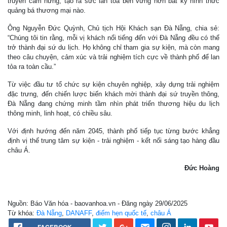
truyền cảm hứng, tạo ra sức lan tỏa bền vững hơn bất kỳ hình thức
quảng bá thương mại nào.
Ông Nguyễn Đức Quỳnh, Chủ tịch Hội Khách sạn Đà Nẵng, chia sẻ:
“Chúng tôi tin rằng, mỗi vị khách nổi tiếng đến với Đà Nẵng đều có thể
trở thành đại sứ du lịch. Họ không chỉ tham gia sự kiện, mà còn mang
theo câu chuyện, cảm xúc và trải nghiệm tích cực về thành phố để lan
tỏa ra toàn cầu.”
Từ việc đầu tư tổ chức sự kiện chuyên nghiệp, xây dựng trải nghiệm
đặc trưng, đến chiến lược biến khách mời thành đại sứ truyền thông,
Đà Nẵng đang chứng minh tầm nhìn phát triển thương hiệu du lịch
thông minh, linh hoạt, có chiều sâu.
Với định hướng đến năm 2045, thành phố tiếp tục từng bước khẳng
định vị thế trung tâm sự kiện - trải nghiệm - kết nối sáng tạo hàng đầu
châu Á.
Đức Hoàng
Nguồn: Báo Văn hóa - baovanhoa.vn - Đăng ngày 29/06/2025
Từ khóa:
Đà Nẵng
,
DANAFF
,
điểm hẹn quốc tế
,
châu Á
FACEBOOK