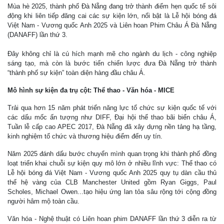
Mùa hè 2025, thành phố Đà Nẵng đang trở thành điểm hẹn quốc tế sôi
động khi liên tiếp đăng cai các sự kiện lớn, nổi bật là Lễ hội bóng đá
Việt Nam - Vương quốc Anh 2025 và Liên hoan Phim Châu Á Đà Nẵng
(DANAFF) lần thứ 3.
Đây không chỉ là cú hích mạnh mẽ cho ngành du lịch - công nghiệp
sáng tạo, mà còn là bước tiến chiến lược đưa Đà Nẵng trở thành
“thành phố sự kiện” toàn diện hàng đầu châu Á.
Mô hình sự kiện đa trụ cột: Thể thao - Văn hóa - MICE
Trải qua hơn 15 năm phát triển năng lực tổ chức sự kiện quốc tế với
các dấu mốc ấn tượng như DIFF, Đại hội thể thao bãi biển châu Á,
Tuần lễ cấp cao APEC 2017, Đà Nẵng đã xây dựng nền tảng hạ tầng,
kinh nghiệm tổ chức và thương hiệu điểm đến uy tín.
Năm 2025 đánh dấu bước chuyển mình quan trọng khi thành phố đồng
loạt triển khai chuỗi sự kiện quy mô lớn ở nhiều lĩnh vực: Thể thao có
Lễ hội bóng đá Việt Nam - Vương quốc Anh 2025 quy tụ dàn cầu thủ
thế hệ vàng của CLB Manchester United gồm Ryan Giggs, Paul
Scholes, Michael Owen...tạo hiệu ứng lan tỏa sâu rộng tới cộng đồng
người hâm mộ toàn cầu.
Văn hóa - Nghệ thuật có Liên hoan phim DANAFF lần thứ 3 diễn ra từ