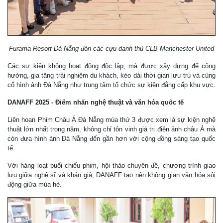
Furama Resort Đà Nẵng đón các cựu danh thủ CLB Manchester United
Các sự kiện không hoạt động độc lập, mà được xây dựng để cộng
hưởng, gia tăng trải nghiệm du khách, kéo dài thời gian lưu trú và củng
cố hình ảnh Đà Nẵng như trung tâm tổ chức sự kiện đẳng cấp khu vực.
DANAFF 2025 - Điểm nhấn nghệ thuật và văn hóa quốc tế
Liên hoan Phim Châu Á Đà Nẵng mùa thứ 3 được xem là sự kiện nghệ
thuật lớn nhất trong năm, không chỉ tôn vinh giá trị điện ảnh châu Á mà
còn đưa hình ảnh Đà Nẵng đến gần hơn với cộng đồng sáng tạo quốc
tế.
Với hàng loạt buổi chiếu phim, hội thảo chuyên đề, chương trình giao
lưu giữa nghệ sĩ và khán giả, DANAFF tạo nên không gian văn hóa sôi
động giữa mùa hè.