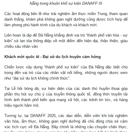
Nẵng trong khuôn khổ sự kiện DANAFF III
Các hoạt động bên lề như trải nghiệm ẩm thực miền Trung, tham quan
danh thắng, khám phá không gian nghỉ dưỡng cũng được tích hợp để
làm phong phú hành trình của du khách và khách mời.
Liên hoan là dịp để Đà Nẵng khẳng định vai trò “thành phố văn hóa - sự
kiện” và lan tỏa thông điệp về một điểm đến hiện đại, thân thiện, giàu
chiều sâu nhân văn.
Khách mời quốc tế - Đại sứ du lịch truyền cảm hứng
Chiến lược xây dựng “thành phố sự kiện” của Đà Nẵng đặc biệt chú
trọng đến vai trò của các nhân vật nổi tiếng, những người được xem
như “đại sứ du lịch không chính thức”.
Tại Lễ hội bóng đá, sự hiện diện của các danh thủ huyền thoại góp
phần thu hút sự chú ý của truyền thông quốc tế, đồng thời truyền tải
hình ảnh thành phố biển qua mạng xã hội, các kênh tin tức, và hàng
triệu người hâm mộ.
Tương tự, tại DANAFF 2025, các đạo diễn, diễn viên khi trải nghiệm
văn hóa, ẩm thực, không gian nghỉ dưỡng đã chủ động chia sẻ cảm
xúc tích cực về Đà Nẵng. Đây chính là những câu chuyện chân thực,