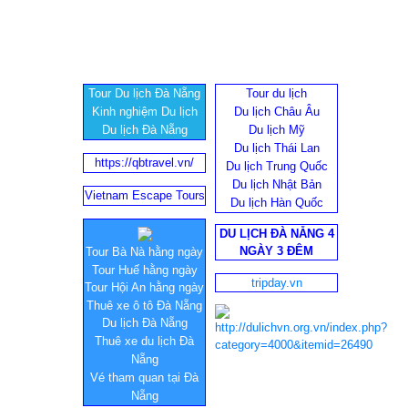
Tour Du lịch Đà Nẵng
Tour du lịch
Kinh nghiệm Du lịch
Du lịch Châu Âu
Du lịch Đà Nẵng
Du lịch Mỹ
Du lịch Thái Lan
https://qbtravel.vn/
Du lịch Trung Quốc
Du lịch Nhật Bản
Vietnam Escape Tours
Du lịch Hàn Quốc
DU LỊCH ĐÀ NẴNG 4
NGÀY 3 ĐÊM
Tour Bà Nà hằng ngày
Tour Huế hằng ngày
tripday.vn
Tour Hội An hằng ngày
Thuê xe ô tô Đà Nẵng
Du lịch Đà Nẵng
Thuê xe du lịch Đà
Nẵng
Vé tham quan tại Đà
Nẵng