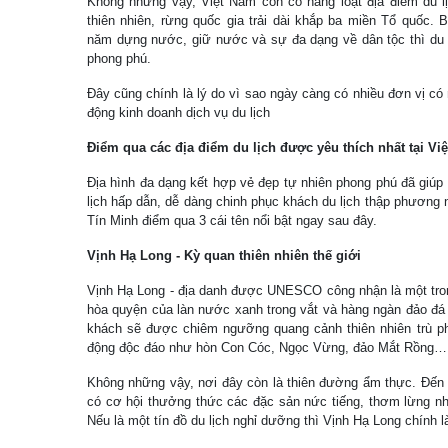
Không những vậy, Việt Nam còn có hàng loạt địa điểm du lị
thiên nhiên, rừng quốc gia trải dài khắp ba miền Tổ quốc. 
năm dựng nước, giữ nước và sự đa dạng về dân tộc thì du l
phong phú.
Đây cũng chính là lý do vì sao ngày càng có nhiều đơn vị có
động kinh doanh dịch vụ du lịch
Điểm qua các địa điểm du lịch được yêu thích nhất tại Vi
Địa hình đa dạng kết hợp vẻ đẹp tự nhiên phong phú đã giúp
lịch hấp dẫn, dễ dàng chinh phục khách du lịch thập phương n
Tín Minh điểm qua 3 cái tên nổi bật ngay sau đây.
Vịnh Hạ Long - Kỳ quan thiên nhiên thế giới
Vịnh Hạ Long - địa danh được UNESCO công nhận là một trong
hòa quyện của làn nước xanh trong vắt và hàng ngàn đảo đá 
khách sẽ được chiêm ngưỡng quang cảnh thiên nhiên trù ph
động độc đáo như hòn Con Cóc, Ngọc Vừng, đảo Mắt Rồng
Không những vậy, nơi đây còn là thiên đường ẩm thực. Đến 
có cơ hội thưởng thức các đặc sản nức tiếng, thơm lừng 
Nếu là một tín đồ du lịch nghỉ dưỡng thì Vịnh Hạ Long chính l