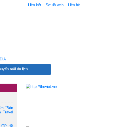
Liên kết
Sơ đồ web
Liên hệ
DIA
uyến mãi du lịch
ẩm “Bản
 Travel
 (TP. Hồ