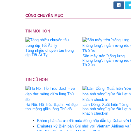
CÙNG CHUYÊN MỤC
TIN MỚI HƠN
Tăng nhiều chuyến tàu trong
dịp Tết Ất Tỵ
Săn mây trên ''sống lưng
khủng long'', ngắm rừng rêu
Tà Xùa
TIN CŨ HƠN
Hà Nội: Hồ Trúc Bạch - vẻ đẹp
Lâm Đồng: Xuất hiện ''rừng
thơ mộng giữa lòng Thủ đô
hoa ánh sáng'' giữa Đà Lạt h
khách check-in
Khám phá các ưu đãi mùa đông hấp dẫn tại Dubai với 
Emirates ký Biên bản Ghi nhớ với Vietnam Airlines và 