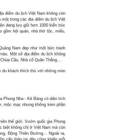
địa điểm du lịch Việt Nam không còn
 một trong các địa điểm du lịch Việt
n đang lưu giữ hơn 1000 kiến trúc
ao gồm hội quán, nhà thờ tộc, miếu,
 Quảng Nam đẹp như một bức tranh
 màu. Một số địa điểm du lịch không
Ký, Chùa Cầu, Nhà cổ Quân Thắng…
ều du khách thích thú với những món
a Phong Nha - Kẻ Bàng có diện tích
sơ, mộc mạc nhưng không kém phần
iên thế giới. Vườn quốc gia Phong
c biệt không chỉ ở Việt Nam mà còn
òng, Động Thiên Đường… Ngoài ra,
ồn cẩn thận tại đây cũng khiến mỗi