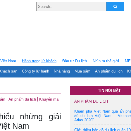
Việt Nam
Hành trang lữ khách
Ðầu tư Du lịch
Nhìn ra thế giới
ME
Khách sạn
Công ty lữ hành
Nhà hàng
Mua sắm
Ấn phẩm du lịch
Kh
TIN NỔI BẬT
sắm
Ấn phẩm du lịch
Khuyến mãi
ẤN PHẨM DU LỊCH
Khám phá Việt Nam qua ấn ph
iểu những giải
đồ du lịch Việt Nam – Vietnam
Atlas 2020”
Việt Nam
Giới thiệu bản đồ du lịch quận 10