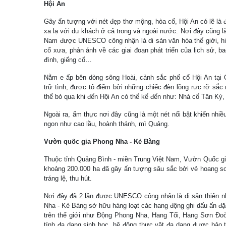
Hội An
Gây ấn tượng với nét đẹp thơ mộng, hòa cổ, Hội An có lẽ là 
xa lạ với du khách ở cả trong và ngoài nước. Nơi đây cũng là
Nam được UNESCO công nhận là di sản văn hóa thế giới, hiệ
cổ xưa, phản ánh về các giai đoạn phát triển của lịch sử, b
đình, giếng cổ…
Nằm e ấp bên dòng sông Hoài, cảnh sắc phố cổ Hội An tại
trữ tình, được tô điểm bởi những chiếc đèn lồng rực rỡ sắc
thể bỏ qua khi đến Hội An có thể kể đến như: Nhà cổ Tân 
Ngoài ra, ẩm thực nơi đây cũng là một nét nổi bật khiến nhi
ngon như cao lầu, hoành thánh, mì Quảng.
Vườn quốc gia Phong Nha - Kẻ Bàng
Thuộc tỉnh Quảng Bình - miền Trung Việt Nam, Vườn Quốc gi
khoảng 200.000 ha đã gây ấn tượng sâu sắc bởi vẻ hoang 
tráng lệ, thu hút.
Nơi đây đã 2 lần được UNESCO công nhận là di sản thiên nh
Nha - Kẻ Bàng sở hữu hàng loạt các hang động ghi dấu ấn đặ
trên thế giới như Động Phong Nha, Hang Tối, Hang Sơn Đo
tính đa dạng sinh học, hệ động thực vật đa dạng được bảo t