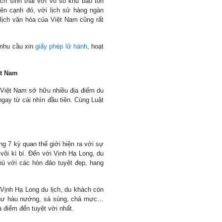
ch sinh thái với vô số khu bảo tồn
Bên cạnh đó, với lịch sử hàng ngàn
ịch văn hóa của Việt Nam cũng rất
 nhu cầu xin
giấy phép lữ hành
, hoạt
ệt Nam
 Việt Nam sở hữu nhiều địa điểm du
gay từ cái nhìn đầu tiên. Cùng Luật
 7 kỳ quan thế giới hiện ra với sự
vôi kì bí. Đến với Vịnh Hạ Long, du
ú với các hòn đảo tuyệt đẹp, hang
…
Vịnh Hạ Long du lịch, du khách còn
như hàu nướng, sá sùng, chả mực…
à điểm đến tuyệt vời nhất.