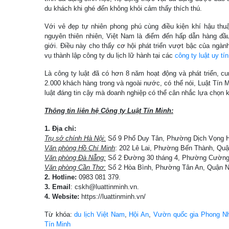
du khách khi ghé đến không khỏi cảm thấy thích thú.
Với vẻ đẹp tự nhiên phong phú cùng điều kiện khí hậu thuận
nguyên thiên nhiên, Việt Nam là điểm đến hấp dẫn hàng đầu
giới. Điều này cho thấy cơ hội phát triển vượt bậc của ngành
vụ thành lập công ty du lịch lữ hành tại các
công ty luật uy tín
Là công ty luật đã có hơn 8 năm hoạt động và phát triển, c
2.000 khách hàng trong và ngoài nước, có thể nói, Luật Tín M
luật đáng tin cậy mà doanh nghiệp có thể cân nhắc lựa chọn 
Thông tin liên hệ Công ty Luật Tín Minh:
1. Địa chỉ:
Trụ sở chính Hà Nội
:
Số 9 Phố Duy Tân, Phường Dịch Vọng H
Văn phòng Hồ Chí Minh
: 202 Lê Lai, Phường Bến Thành, Quậ
Văn phòng Đà Nẵng:
Số 2 Đường 30 tháng 4, Phường Cường 
Văn phòng Cần Thơ:
Số 2 Hòa Bình, Phường Tân An, Quận N
2. Hotline:
0983 081 379.
3. Email
: cskh@luattinminh.vn.
4. Website:
https://luattinminh.vn/
Từ khóa:
du lịch Việt Nam
,
Hội An
,
Vườn quốc gia Phong N
Tín Minh