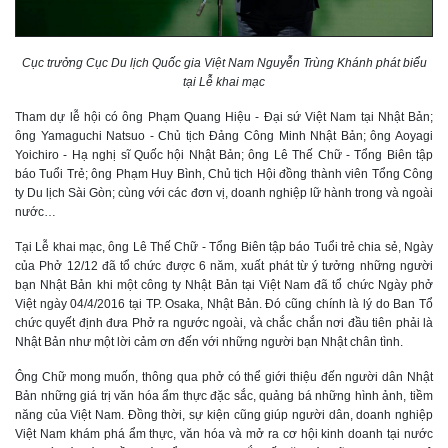
Cục trưởng Cục Du lịch Quốc gia Việt Nam Nguyễn Trùng Khánh phát biểu
tại Lễ khai mạc
Tham dự lễ hội có ông Phạm Quang Hiệu - Đại sứ Việt Nam tại Nhật Bản;
ông Yamaguchi Natsuo - Chủ tịch Đảng Công Minh Nhật Bản; ông Aoyagi
Yoichiro - Hạ nghị sĩ Quốc hội Nhật Bản; ông Lê Thế Chữ - Tổng Biên tập
báo Tuổi Trẻ; ông Phạm Huy Bình, Chủ tịch Hội đồng thành viên Tổng Công
ty Du lịch Sài Gòn; cùng với các đơn vị, doanh nghiệp lữ hành trong và ngoài
nước…
Tại Lễ khai mạc, ông Lê Thế Chữ - Tổng Biên tập báo Tuổi trẻ chia sẻ, Ngày
của Phở 12/12 đã tổ chức được 6 năm, xuất phát từ ý tưởng những người
bạn Nhật Bản khi một công ty Nhật Bản tại Việt Nam đã tổ chức Ngày phở
Việt ngày 04/4/2016 tại TP. Osaka, Nhật Bản. Đó cũng chính là lý do Ban Tổ
chức quyết định đưa Phở ra ngước ngoài, và chắc chắn nơi đầu tiên phải là
Nhật Bản như một lời cảm ơn đến với những người bạn Nhật chân tình.
Ông Chữ mong muốn, thông qua phở có thể giới thiệu đến người dân Nhật
Bản những giá trị văn hóa ẩm thực đặc sắc, quảng bá những hình ảnh, tiềm
năng của Việt Nam. Đồng thời, sự kiện cũng giúp người dân, doanh nghiệp
Việt Nam khám phá ẩm thực, văn hóa và mở ra cơ hội kinh doanh tại nước