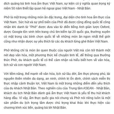
đích quảng bá tinh hoa ẩm thực Việt Nam, sự kiện có ý nghĩa quan trọng kỷ
niệm 50 năm thiết lập quan hệ ngoại giao Việt Nam - Nhật Bản.
Phở là một trong những món ăn đặc trưng, đại diện cho tinh hoa ẩm thực của
Việt Nam. Sức hút và sự phổ biến của Phở đã được cộng đồng quốc tế công
nhận khi danh từ “Phở” được đưa vào từ điển tiếng Anh giản lược Oxford,
được Google tôn vinh trên trang chủ tìm kiếm tại 20 quốc gia, thường xuyên
có mặt trong các bình chọn quốc tế về những món ăn ngon nhất thế giới
cũng như nhận được sự yêu thích từ các du khách từng ghé thăm Việt Nam.
Phở không chỉ là món ăn quen thuộc của người Việt mà còn trở thành một
nét đẹp văn hóa, một phương thức kể chuyện tinh tế, để thông qua thưởng
thức Phở, du khách quốc tế có thể cảm nhận và hiểu biết hơn về văn hóa,
lịch sử và con người Việt Nam.
Với tiềm năng, thế mạnh về văn hóa, lịch sử lâu đời, ẩm thực phong phú, tài
nguyên thiên nhiên đa dạng, an ninh, chính trị ổn định, chính sách miễn thị
thực nhập cảnh thuận lợi, Việt Nam là một trong những điểm đến yêu thích
của du khách Nhật Bản. Theo nghiên cứu của Trung tâm ASEAN - Nhật Bản,
khách du lịch Nhật Bản đánh giá ẩm thực Việt Nam là yếu tố thu hút khách
hàng đầu. Vì vậy, ẩm thực quốc gia nói chung và Phở nói riêng luôn là một
sản phẩm du lịch trọng tâm được chú trọng khai thác khi thực hiện các
chương trình xúc tiến, quảng bá tới Nhật Bản.