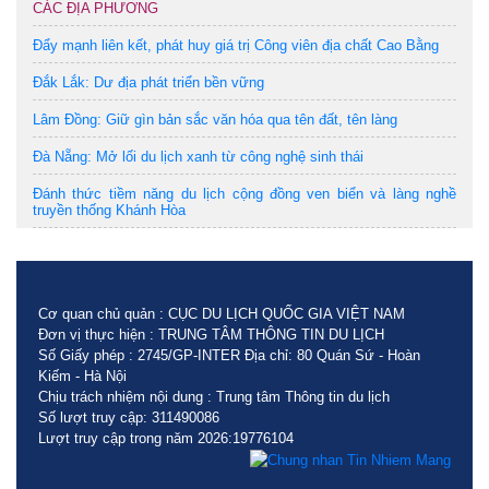
CÁC ĐỊA PHƯƠNG
Đẩy mạnh liên kết, phát huy giá trị Công viên địa chất Cao Bằng
Đắk Lắk: Dư địa phát triển bền vững
Lâm Đồng: Giữ gìn bản sắc văn hóa qua tên đất, tên làng
Đà Nẵng: Mở lối du lịch xanh từ công nghệ sinh thái
Đánh thức tiềm năng du lịch cộng đồng ven biển và làng nghề
truyền thống Khánh Hòa
Cơ quan chủ quản : CỤC DU LỊCH QUỐC GIA VIỆT NAM
Đơn vị thực hiện : TRUNG TÂM THÔNG TIN DU LỊCH
Số Giấy phép : 2745/GP-INTER Địa chỉ: 80 Quán Sứ - Hoàn
Kiếm - Hà Nội
Chịu trách nhiệm nội dung : Trung tâm Thông tin du lịch
Số lượt truy cập: 311490086
Lượt truy cập trong năm 2026:19776104