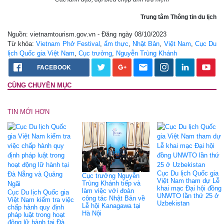
Trung tâm Thông tin du lịch
Nguồn: vietnamtourism.gov.vn - Đăng ngày 08/10/2023
Từ khóa:
Vietnam Phở Festival
,
ẩm thực
,
Nhật Bản
,
Việt Nam
,
Cục Du
lịch Quốc gia Việt Nam
,
Cục trưởng
,
Nguyễn Trùng Khánh
FACEBOOK
CÙNG CHUYÊN MỤC
TIN MỚI HƠN
Cục Du lịch Quốc gia
Cục trưởng Nguyễn
Việt Nam tham dự Lễ
Trùng Khánh tiếp và
khai mạc Đại hội đồng
làm việc với đoàn
Cục Du lịch Quốc gia
UNWTO lần thứ 25 ở
công tác Nhật Bản về
Việt Nam kiểm tra việc
Uzbekistan
Lễ hội Kanagawa tại
chấp hành quy định
Hà Nội
pháp luật trong hoạt
động lữ hành tại Đà