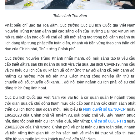
Toàn cảnh Tọa đàm
Phát biểu chỉ đạo tại Tọa đàm, Cục trưởng Cục Du lịch Quốc gia Việt Nam
Nguyễn Trùng Khánh đánh giá cao sáng kiến của Trường Đại học VinUni khi
mở ra diễn đàn trao đổi về chủ đề đổi mới sáng tạo trong bối cảnh ngành du
lịch đang tập trung phát triển toàn diện, nhanh và bền vững theo tinh thần chỉ
đạo của Chính phủ, Thủ tướng Chính phủ.
Cục trưởng Nguyễn Trùng Khánh nhấn mạnh, đổi mới sáng tạo là yêu cầu
cấp thiết đặt ra sau khi ngành du lịch vừa trải qua đại dịch Covid-19, nhu cầu
và thị hiếu du lịch của du khách đã có những thay đổi đáng kể, bên cạnh đó,
những xu hướng mới nổi lên như Cách mạng công nghiệp lần thứ tư,
chuyển đổi số, chuyển đổi xanh… đòi hỏi toàn ngành du lịch phải có sự chủ
động thích ứng linh hoạt.
Cục Du lịch Quốc gia Việt Nam với vai trò là cơ quan quản lý ngành trong
thời gian qua đã chủ động tham mưu các cấp ban hành các chính sách phát
triển du lịch trong giai đoạn mới. Tiêu biểu là
Nghị quyết số 82/NQ-CP
ngày
18/5/2023
của Chính phủ về nhiệm vụ, giải pháp chủ yếu đẩy nhanh phục
hồi, tăng tốc phát triển du lịch hiệu quả, bền vững;
Chỉ thị số 08/CT-TTg
ngày
23/02/2024
của Thủ tướng Chính phủ về phát triển du lịch toàn diện, nhanh
và bền vững thời gian tới; chính sách mới về miễn thị thực và cấp thị thực
điện tử, tạo thuận lợi cho khách quốc tế đến Việt Nam...