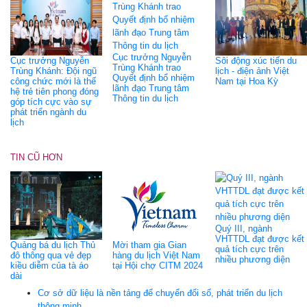
Cục trưởng Nguyễn
Cục trưởng Nguyễn
Sôi động xúc tiến du
Trùng Khánh trao
Trùng Khánh: Đội ngũ
lịch - điện ảnh Việt
Quyết định bổ nhiệm
công chức mới là thế
Nam tại Hoa Kỳ
lãnh đạo Trung tâm
hệ trẻ tiên phong đóng
Thông tin du lịch
góp tích cực vào sự
phát triển ngành du
lịch
TIN CŨ HƠN
Quý III, ngành
VHTTDL đạt được kết
Quảng bá du lịch Thủ
Mời tham gia Gian
quả tích cực trên
đô thông qua vẻ đẹp
hàng du lịch Việt Nam
nhiều phương diện
kiều diễm của tà áo
tại Hội chợ CITM 2024
dài
Cơ sở dữ liệu là nền tảng để chuyển đổi số, phát triển du lịch
thông minh