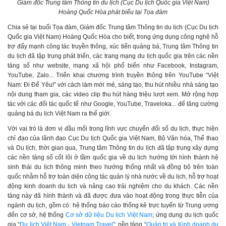
Giám đốc Trung tâm Thông tin du lịch (Cục Du lịch Quốc gia Việt Nam)
Hoàng Quốc Hòa phát biểu tại Tọa đàm
Chia sẻ tại buổi Tọa đàm, Giám đốc Trung tâm Thông tin du lịch (Cục Du lịch
Quốc gia Việt Nam) Hoàng Quốc Hòa cho biết, trong ứng dụng công nghệ hỗ
trợ đẩy mạnh công tác truyền thông, xúc tiến quảng bá, Trung tâm Thông tin
du lịch đã tập trung phát triển, các trang mạng du lịch quốc gia trên các nền
tảng số như website, mạng xã hội phổ biến như Facebook, Instagram,
YouTube, Zalo... Triển khai chương trình truyền thông trên YouTube “Việt
Nam: Đi Để Yêu!” với cách làm mới mẻ, sáng tạo, thu hút nhiều nhà sáng tạo
nội dung tham gia, các video clip thu hút hàng triệu lượt xem. Mở rộng hợp
tác với các đối tác quốc tế như Google, YouTube, Traveloka... để tăng cường
quảng bá du lịch Việt Nam ra thế giới.
Với vai trò là đơn vị đầu mối trong lĩnh vực chuyển đổi số du lịch, thực hiện
chỉ đạo của lãnh đạo Cục Du lịch Quốc gia Việt Nam, Bộ Văn hóa, Thể thao
và Du lịch, thời gian qua, Trung tâm Thông tin du lịch đã tập trung xây dựng
các nền tảng số cốt lõi ở tầm quốc gia về du lịch hướng tới hình thành hệ
sinh thái du lịch thông minh theo hướng thống nhất và đồng bộ trên toàn
quốc nhằm hỗ trợ toàn diện công tác quản lý nhà nước về du lịch, hỗ trợ hoạt
động kinh doanh du lịch và nâng cao trải nghiệm cho du khách. Các nền
tảng này đã hình thành và đã được đưa vào hoạt động trong thực tiễn của
ngành du lịch, gồm có: hệ thống báo cáo thống kê trực tuyến từ Trung ương
đến cơ sở, hệ thống
Cơ sở dữ liệu Du lịch Việt Nam
; ứng dụng du lịch quốc
gia
“
Du lịch Việt Nam - Vietnam Travel
”
; nền tảng
“
Quản trị và Kinh doanh du