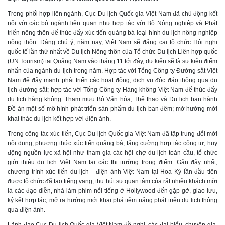
Trong phối hợp liên ngành,
Cục Du lịch Quốc gia Việt Nam đã chủ động kết
nối với các bộ ngành liên quan như hợp tác với Bộ Nông nghiệp và Phát
triển nông thôn để thúc đẩy xúc tiến quảng bá loại hình du lịch nông nghiệp
nông thôn. Đáng chú ý, năm nay, Việt Nam sẽ đăng cai tổ chức Hội nghị
quốc tế lần thứ nhất về Du lịch Nông thôn của Tổ chức Du lịch Liên hợp quốc
(UN Tourism) tại Quảng Nam vào tháng 11 tới đây, dự kiến sẽ là sự kiện điểm
nhấn của ngành du lịch trong năm. Hợp tác với Tổng Công ty Đường sắt Việt
Nam để đẩy mạnh phát triển các hoạt động, dịch vụ độc đáo thông qua du
lịch đường sắt; hợp tác với Tổng Công ty Hàng không Việt Nam để thúc đẩy
du lịch hàng không. Tham mưu Bộ Văn hóa, Thể thao và Du lịch ban hành
Đề án một số mô hình phát triển sản phẩm du lịch ban đêm; mở hướng mới
khai thác du lịch kết hợp với điện ảnh.
Trong công tác xúc tiến, Cục Du lịch Quốc gia Việt Nam đã tập trung đổi mới
nội dung, phương thức xúc tiến quảng bá, tăng cường hợp tác công tư, huy
động nguồn lực xã hội như tham gia các hội chợ du lịch toàn cầu, tổ chức
giới thiệu du lịch Việt Nam tại các thị trường trọng điểm. Gần đây nhất,
chương trình xúc tiến du lịch - điện ảnh Việt Nam tại Hoa Kỳ lần đầu tiên
được tổ chức đã tạo tiếng vang, thu hút sự quan tâm của rất nhiều khách mời
là các đạo diễn, nhà làm phim nổi tiếng ở Hollywood đến gặp gỡ, giao lưu,
ký kết hợp tác, mở ra hướng mới khai phá tiềm năng phát triển du lịch thông
qua điện ảnh.
Lãnh đạo Cục Du lịch Quốc gia Việt Nam đề nghị, các đại biểu, chuyên gia,