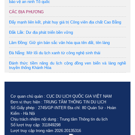
bảo vệ an ninh Tổ quốc
CÁC ĐỊA PHƯƠNG
Đẩy mạnh liên kết, phát huy giá trị Công viên địa chất Cao Bằng
Đắk Lắk: Dư địa phát triển bền vững
Lâm Đồng: Giữ gìn bản sắc văn hóa qua tên đất, tên làng
Đà Nẵng: Mở lối du lịch xanh từ công nghệ sinh thái
Đánh thức tiềm năng du lịch cộng đồng ven biển và làng nghề
truyền thống Khánh Hòa
Cơ quan chủ quản : CỤC DU LỊCH QUỐC GIA VIỆT NAM
Đơn vị thực hiện : TRUNG TÂM THÔNG TIN DU LỊCH
Số Giấy phép : 2745/GP-INTER Địa chỉ: 80 Quán Sứ - Hoàn
Kiếm - Hà Nội
Chịu trách nhiệm nội dung : Trung tâm Thông tin du lịch
Số lượt truy cập: 311849298
Lượt truy cập trong năm 2026:20135316