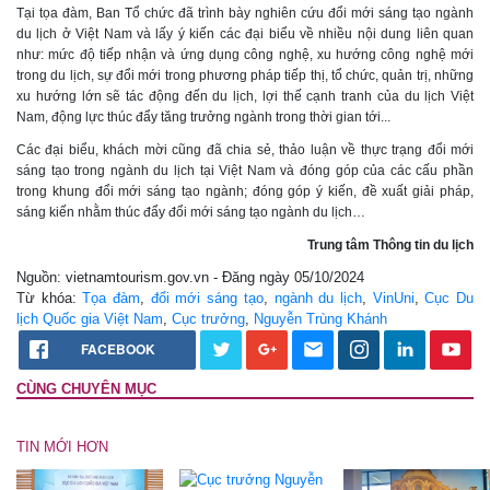
Tại tọa đàm, Ban Tổ chức đã trình bày nghiên cứu đổi mới sáng tạo ngành
du lịch ở Việt Nam và lấy ý kiến các đại biểu về nhiều nội dung liên quan
như: mức độ tiếp nhận và ứng dụng công nghệ, xu hướng công nghệ mới
trong du lịch, sự đổi mới trong phương pháp tiếp thị, tổ chức, quản trị, những
xu hướng lớn sẽ tác động đến du lịch, lợi thế cạnh tranh của du lịch Việt
Nam, động lực thúc đẩy tăng trưởng ngành trong thời gian tới...
Các đại biểu, khách mời cũng đã chia sẻ, thảo luận về thực trạng đổi mới
sáng tạo trong ngành du lịch tại Việt Nam và đóng góp của các cấu phần
trong khung đổi mới sáng tạo ngành; đóng góp ý kiến, đề xuất giải pháp,
sáng kiến nhằm thúc đẩy đổi mới sáng tạo ngành du lịch…
Trung tâm Thông tin du lịch
Nguồn: vietnamtourism.gov.vn - Đăng ngày 05/10/2024
Từ khóa:
Tọa đàm
,
đổi mới sáng tạo
,
ngành du lịch
,
VinUni
,
Cục Du
lịch Quốc gia Việt Nam
,
Cục trưởng
,
Nguyễn Trùng Khánh
FACEBOOK
CÙNG CHUYÊN MỤC
TIN MỚI HƠN