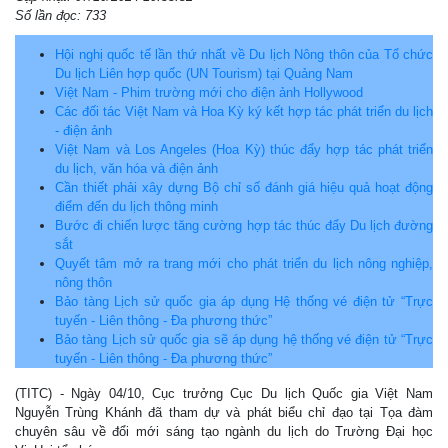
Số lần đọc: 733
Hội nghị quốc tế lần thứ nhất về Du lịch Nông thôn của Tổ chức
Du lịch Liên hợp quốc (UN Tourism) tại Quảng Nam
Việt Nam - Phim trường mới cho điện ảnh Hollywood
Các đối tác Việt Nam và Hoa Kỳ ký kết hợp tác phát triển du lịch
- điện ảnh
Việt Nam và Los Angeles (Hoa Kỳ) thúc đẩy hợp tác phát triển
du lịch, văn hóa và điện ảnh
Cần thiết phải xây dựng Bộ chỉ số đánh giá hiệu quả hoạt động
điểm đến du lịch thông minh
Bước đi chiến lược tăng cường hợp tác thúc đẩy Du lịch đường
sắt
Quyết tâm mở ra trang mới cho phát triển du lịch nông nghiệp,
nông thôn
Bảo tàng Lịch sử quốc gia áp dụng Hệ thống vé điện tử “Trực
tuyến - Liên thông - Đa phương thức”
Bảo tàng Lịch sử quốc gia sẽ áp dụng hệ thống vé điện tử “Trực
tuyến - Liên thông - Đa phương thức”
(TITC) - Ngày 04/10, Cục trưởng Cục Du lịch Quốc gia Việt Nam
Nguyễn Trùng Khánh đã tham dự và phát biểu chỉ đạo tại Tọa đàm
chuyên sâu về đổi mới sáng tạo ngành du lịch do Trường Đại học