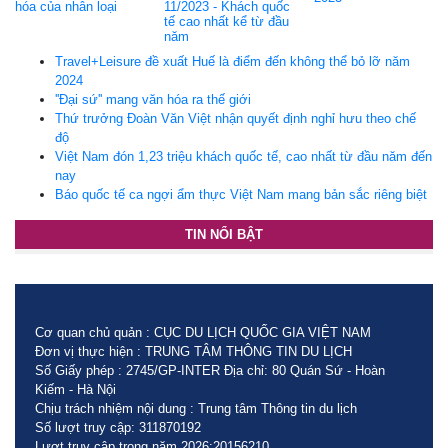
hóa của nhân loại
11/2023 - Khách quốc
tế cao nhất kể từ đầu
năm
Travel+Leisure đề xuất Huế là điểm đến không thể bỏ lỡ năm
2024
''Đại sứ'' mang văn hóa ra thế giới
Thứ trưởng Đoàn Văn Việt nhận quyết định nghỉ hưu theo chế
độ
Việt Nam đón 1,23 triệu khách quốc tế, cao nhất từ đầu năm đến
nay
Báo quốc tế ca ngợi ẩm thực Việt Nam mang bản sắc riêng biệt
TIN NỔI BẬT
Cơ quan chủ quản : CỤC DU LỊCH QUỐC GIA VIỆT NAM
Đơn vị thực hiện : TRUNG TÂM THÔNG TIN DU LỊCH
Số Giấy phép : 2745/GP-INTER Địa chỉ: 80 Quán Sứ - Hoàn
Kiếm - Hà Nội
Chịu trách nhiệm nội dung : Trung tâm Thông tin du lịch
Số lượt truy cập: 311870192
Lượt truy cập trong năm 2026:20156210