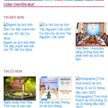
CÙNG CHUYÊN MỤC
TIN MỚI HƠN
Cơ hội cho du lịch Tây
Nguyên “cất cánh”
Ngành du lịch tỉnh Bến
Tre đẩy mạnh liên kết
Việt Nam - Australia
với TP. Hồ Chí Minh
tăng cường hợp tác
phát triển du lịch hai
bên
TIN CŨ HƠN
[Infographic] Tình hình
khách du lịch tháng 11
Nghệ thuật Xòe Thái -
Ra mắt tài liệu Thông
và 11 tháng đầu năm
Tinh hoa di sản văn
tin du lịch tháng
2023