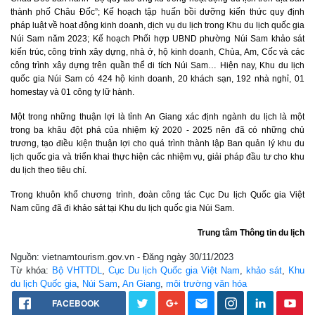
thành phố Châu Đốc”; Kế hoạch tập huấn bồi dưỡng kiến thức quy định
pháp luật về hoạt động kinh doanh, dịch vụ du lịch trong Khu du lịch quốc gia
Núi Sam năm 2023; Kế hoạch Phối hợp UBND phường Núi Sam khảo sát
kiến trúc, công trình xây dựng, nhà ở, hộ kinh doanh, Chùa, Am, Cốc và các
công trình xây dựng trên quần thể di tích Núi Sam… Hiện nay, Khu du lịch
quốc gia Núi Sam có 424 hộ kinh doanh, 20 khách sạn, 192 nhà nghỉ, 01
homestay và 01 công ty lữ hành.
Một trong những thuận lợi là tỉnh An Giang xác định ngành du lịch là một
trong ba khâu đột phá của nhiệm kỳ 2020 - 2025 nên đã có những chủ
trương, tạo điều kiện thuận lợi cho quá trình thành lập Ban quản lý khu du
lịch quốc gia và triển khai thực hiện các nhiệm vụ, giải pháp đầu tư cho khu
du lịch theo tiêu chí.
Trong khuôn khổ chương trình, đoàn công tác Cục Du lịch Quốc gia Việt
Nam cũng đã đi khảo sát tại Khu du lịch quốc gia Núi Sam.
Trung tâm Thông tin du lịch
Nguồn: vietnamtourism.gov.vn - Đăng ngày 30/11/2023
Từ khóa:
Bộ VHTTDL
,
Cục Du lịch Quốc gia Việt Nam
,
khảo sát
,
Khu
du lịch Quốc gia
,
Núi Sam
,
An Giang
,
môi trường văn hóa
FACEBOOK