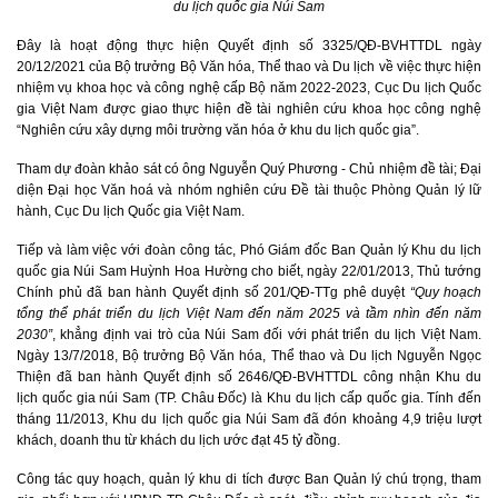
du lịch quốc gia Núi Sam
Đây là hoạt động thực hiện Quyết định số 3325/QĐ-BVHTTDL ngày
20/12/2021 của Bộ trưởng Bộ Văn hóa, Thể thao và Du lịch về việc thực hiện
nhiệm vụ khoa học và công nghệ cấp Bộ năm 2022-2023, Cục Du lịch Quốc
gia Việt Nam được giao thực hiện đề tài nghiên cứu khoa học công nghệ
“Nghiên cứu xây dựng môi trường văn hóa ở khu du lịch quốc gia”.
Tham dự đoàn khảo sát có ông Nguyễn Quý Phương - Chủ nhiệm đề tài; Đại
diện Đại học Văn hoá và nhóm nghiên cứu Đề tài thuộc Phòng Quản lý lữ
hành, Cục Du lịch Quốc gia Việt Nam.
Tiếp và làm việc với đoàn công tác, Phó Giám đốc Ban Quản lý Khu du lịch
quốc gia Núi Sam Huỳnh Hoa Hường cho biết, ngày 22/01/2013, Thủ tướng
Chính phủ đã ban hành Quyết định số 201/QĐ-TTg phê duyệt
“Quy hoạch
tổng thể phát triển du lịch Việt Nam đến năm 2025 và tầm nhìn đến năm
2030”
, khẳng định vai trò của Núi Sam đối với phát triển du lịch Việt Nam.
Ngày 13/7/2018, Bộ trưởng Bộ Văn hóa, Thể thao và Du lịch Nguyễn Ngọc
Thiện đã ban hành Quyết định số 2646/QĐ-BVHTTDL công nhận Khu du
lịch quốc gia núi Sam (TP. Châu Đốc) là Khu du lịch cấp quốc gia. Tính đến
tháng 11/2013, Khu du lịch quốc gia Núi Sam đã đón khoảng 4,9 triệu lượt
khách, doanh thu từ khách du lịch ước đạt 45 tỷ đồng.
Công tác quy hoạch, quản lý khu di tích được Ban Quản lý chú trọng, tham