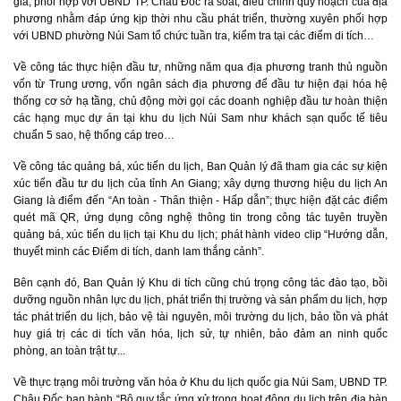
gia, phối hợp với UBND TP. Châu Đốc rà soát, điều chỉnh quy hoạch của địa
phương nhằm đáp ứng kịp thời nhu cầu phát triển, thường xuyên phối hợp
với UBND phường Núi Sam tổ chức tuần tra, kiểm tra tại các điểm di tích…
Về công tác thực hiện đầu tư, những năm qua địa phương tranh thủ nguồn
vốn từ Trung ương, vốn ngân sách địa phương để đầu tư hiện đại hóa hệ
thống cơ sở hạ tầng, chủ động mời gọi các doanh nghiệp đầu tư hoàn thiện
các hạng mục dự án tại khu du lịch Núi Sam như khách sạn quốc tế tiêu
chuẩn 5 sao, hệ thống cáp treo…
Về công tác quảng bá, xúc tiến du lịch, Ban Quản lý đã tham gia các sự kiện
xúc tiến đầu tư du lịch của tỉnh An Giang; xây dựng thương hiệu du lịch An
Giang là điểm đến “An toàn - Thân thiện - Hấp dẫn”; thực hiện đặt các điểm
quét mã QR, ứng dụng công nghệ thông tin trong công tác tuyên truyền
quảng bá, xúc tiến du lịch tại Khu du lịch; phát hành video clip “Hướng dẫn,
thuyết minh các Điểm di tích, danh lam thắng cảnh”.
Bên cạnh đó, Ban Quản lý Khu di tích cũng chú trọng công tác đào tạo, bồi
dưỡng nguồn nhân lực du lịch, phát triển thị trường và sản phẩm du lịch, hợp
tác phát triển du lịch, bảo vệ tài nguyên, môi trường du lịch, bảo tồn và phát
huy giá trị các di tích văn hóa, lịch sử, tự nhiên, bảo đảm an ninh quốc
phòng, an toàn trật tự...
Về thực trạng môi trường văn hóa ở Khu du lịch quốc gia Núi Sam, UBND TP.
Châu Đốc ban hành “Bộ quy tắc ứng xử trong hoạt động du lịch trên địa bàn