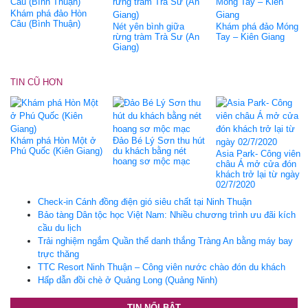
Khám phá đảo Hòn
Câu (Bình Thuận)
Nét yên bình giữa
Khám phá đảo Móng
rừng tràm Trà Sư (An
Tay – Kiên Giang
Giang)
TIN CŨ HƠN
Khám phá Hòn Một ở
Đảo Bé Lý Sơn thu hút
Phú Quốc (Kiên Giang)
du khách bằng nét
Asia Park- Công viên
hoang sơ mộc mạc
châu Á mở cửa đón
khách trở lại từ ngày
02/7/2020
Check-in Cánh đồng điện gió siêu chất tại Ninh Thuận
Bảo tàng Dân tộc học Việt Nam: Nhiều chương trình ưu đãi kích
cầu du lịch
Trải nghiệm ngắm Quần thể danh thắng Tràng An bằng máy bay
trực thăng
TTC Resort Ninh Thuận – Công viên nước chào đón du khách
Hấp dẫn đồi chè ở Quảng Long (Quảng Ninh)
TIN NỔI BẬT