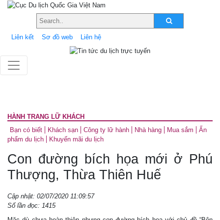
Liên kết
Sơ đồ web
Liên hệ
HÀNH TRANG LỮ KHÁCH
Bạn có biết
Khách sạn
Công ty lữ hành
Nhà hàng
Mua sắm
Ấn
phẩm du lịch
Khuyến mãi du lịch
Con đường bích họa mới ở Phú
Thượng, Thừa Thiên Huế
Cập nhật: 02/07/2020 11:09:57
Số lần đọc: 1415
Mặc dù chưa hoàn thiện nhưng con đường bích họa với chủ đề “Bên