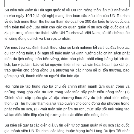
Sự kiện tiêu điểm là Hội nghị quốc tế về Du lịch Nông thôn lần thứ nhất diễn
ra vào ngày 10/12, là hội nghị mang tính toàn cầu đầu tiên của UN Tourism
về du lịch nông thôn, thu hút sự tham dự của hơn 300 đại biểu từ 50 quốc gia
trên toàn thế giới, đại diện cho các cơ quan quản lý du lịch cấp quốc gia và
địa phương các nước thành viên UN Tourism và Việt Nam, các tổ chức quốc
tế, cộng đồng du lịch và khu vực tư nhân.
Với mục tiêu xác định thách thức, chia sẻ kinh nghiệm tốt và thúc đẩy hợp tác
du lịch nông thôn, Hội nghị sẽ thảo luận và định hướng các chính sách phát
triển du lịch nông thôn bền vững, đảm bảo phân phối công bằng lợi ích du
lịch, tạo việc làm, bảo vệ tài nguyên thiên nhiên và văn hóa, hòa nhập xã hội,
trao quyền cho cộng đồng địa phương và các nhóm dễ bị tổn thương, bao
gồm phụ nữ, thanh niên và người dân bản địa.
Hội nghị sẽ tập trung vào ba chủ đề chính nhấn mạnh tầm quan trọng và
những đóng góp của du lịch trong việc thúc đẩy phát triển nông thôn: (1)
Chính sách cấp quốc gia và địa phương thúc đẩy du lịch phát triển nông
thôn, (2) Thu hút sự tham gia và trao quyền cho cộng đồng địa phương trong
phát triển du lịch, (3) Phát triển sản phẩm du lịch, thúc đẩy đổi mới sáng tạo
và tạo điều kiện tiếp cận thị trường cho các điểm đến nông thôn.
Sự kiện sẽ quy tụ các diễn giả uy tín đến từ cơ quan quản lý du lịch các quốc
gia thành viên UN Tourism, các làng thuộc Mạng lưới Làng Du lịch Tốt nhất