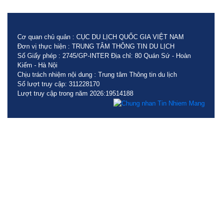
Cơ quan chủ quản : CỤC DU LỊCH QUỐC GIA VIỆT NAM
Đơn vị thực hiện : TRUNG TÂM THÔNG TIN DU LỊCH
Số Giấy phép : 2745/GP-INTER Địa chỉ: 80 Quán Sứ - Hoàn
Kiếm - Hà Nội
Chịu trách nhiệm nội dung : Trung tâm Thông tin du lịch
Số lượt truy cập: 311228170
Lượt truy cập trong năm 2026:19514188