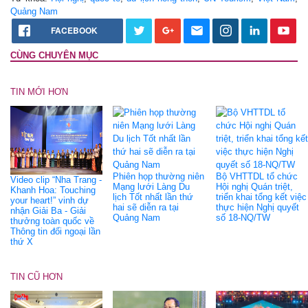
Quảng Nam
FACEBOOK
CÙNG CHUYÊN MỤC
TIN MỚI HƠN
Phiên họp thường niên
Bộ VHTTDL tổ chức
Video clip “Nha Trang -
Mạng lưới Làng Du
Hội nghị Quán triệt,
Khanh Hoa: Touching
lịch Tốt nhất lần thứ
triển khai tổng kết việc
your heart!” vinh dự
hai sẽ diễn ra tại
thực hiện Nghị quyết
nhận Giải Ba - Giải
Quảng Nam
số 18-NQ/TW
thưởng toàn quốc về
Thông tin đối ngoại lần
thứ X
TIN CŨ HƠN