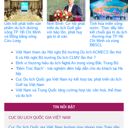
Liên kết phát triển sản
Ninh Bình: Cơ hội phát
Tinh hoa miền sông
phẩm du lịch đường
triển du lịch Golf gắn
nước: Thúc đẩy liên
sông TP. Hồ Chí Minh
với bảo tồn, phát huy
kết chuỗi giá trị du lịch
và Đồng bằng sông
giá trị di sản
- thương mại TP Hồ
Cửu Long
Chí Minh và vùng
ĐBSCL
Việt Nam tham dự Hội nghị Bộ trưởng Du lịch ACMECS lần thứ
6 và Hội nghị Bộ trưởng Du lịch CLMV lần thứ 7
Định vị thương hiệu du lịch Nghệ An trong vùng Bắc Trung Bộ
“Đêm Trúc Bạch” - trải nghiệm đêm hấp dẫn cho du khách tại Hà
Nội
Cục Du lịch Quốc gia Việt Nam ký kết hợp tác phát triển du lịch
Golf tại Việt Nam
Việt Nam và Trung Quốc tăng cường hợp tác văn hoá, thể thao
và du lịch
TIN NỔI BẬT
CỤC DU LỊCH QUỐC GIA VIỆT NAM
Cục Du lịch Quốc gia Việt Nam hưởng ứng phong trào Toàn dân