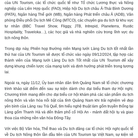
của UN Tourism, các tổ chức quốc tế như Tổ chức Lương thực và Nông
nghiệp của Liên Hợp quốc (FAO), Hiệp hội Du lịch châu Á-Thái Bình Dương
(PATA), Ngân hàng Thế giới (WB), Ngân hàng Phát triển châu Á (ADB), Văn
phòng Điều phối Du lịch Mê Công (MTCO), các chuyên gia du lịch từ khu vực
tư nhân (BBC Travel Show, Fliggy, JTB, Intrepid, Planeterra, Rustic
Hospitality, Traveloka…), các học giả và nhà nghiên cứu trong lĩnh vực du
lịch nông thôn.
Trong dịp này, Phiên họp thường niên Mạng lưới Làng Du lịch tốt nhất lần
thứ hai của UN Tourism sẽ được tổ chức vào ngày 09/12/2024, tập hợp các
thành viên của Mạng lưới Làng Du lịch Tốt nhất của UN Tourism để xây
dựng khung chiến lược của mạng lưới và định hướng phát triển trong tương
lai.
Ngoài ra, ngày 11/12, Ủy ban nhân dân tỉnh Quảng Nam sẽ tổ chức chương
trình khảo sát điểm đến sau sự kiện dành cho đại biểu tham dự Hội nghị.
Chương trình mang đến cho đại biểu cơ hội khám phá các sản phẩm du lịch
nông thôn và văn hóa nổi bật của tỉnh Quảng Nam khi trải nghiệm vẻ đẹp
yên bình của Làng rau Trà Quế, tìm hiểu nghệ thuật làm gốm truyền thống tại
Làng gốm Thanh Hà và đến thăm phố cổ Hội An - mảnh đất hội tụ và giao
thoa của những nền văn hóa Đông-Tây.
Với việc Bộ Văn hóa, Thể thao và Du lịch đăng cai tổ chức Hội nghị quốc tế
về Du lịch Nông thôn lần đầu tiên của UN Tourism tại Việt Nam, sự kiện sẽ