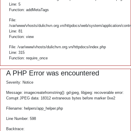
Line: 5
Function: addMetaTags
File:
/var/www/vhosts/dulichvn.org.vn/httpdocs/web/system/application/contr
Line: 81
Function: view
File: /var/www/vhosts/dulichvn.org.vn/httpdocs/index.php
Line: 315
Function: require_once
A PHP Error was encountered
Severity: Notice
Message: imagecreatefromstring(): gd-jpeg, libjpeg: recoverable error:
Corrupt JPEG data: 18312 extraneous bytes before marker 0xe2
Filename: helpers/app_helper.php
Line Number: 598
Backtrace: