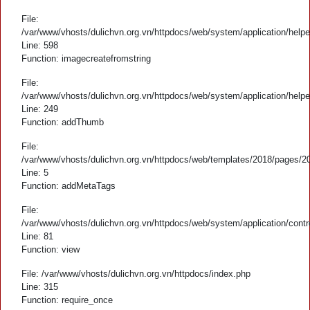
File:
/var/www/vhosts/dulichvn.org.vn/httpdocs/web/system/application/helpe
Line: 598
Function: imagecreatefromstring
File:
/var/www/vhosts/dulichvn.org.vn/httpdocs/web/system/application/helpe
Line: 249
Function: addThumb
File:
/var/www/vhosts/dulichvn.org.vn/httpdocs/web/templates/2018/pages/2
Line: 5
Function: addMetaTags
File:
/var/www/vhosts/dulichvn.org.vn/httpdocs/web/system/application/contr
Line: 81
Function: view
File: /var/www/vhosts/dulichvn.org.vn/httpdocs/index.php
Line: 315
Function: require_once