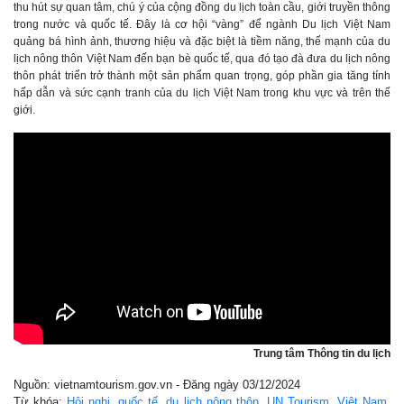
thu hút sự quan tâm, chú ý của cộng đồng du lịch toàn cầu, giới truyền thông
trong nước và quốc tế. Đây là cơ hội “vàng” để ngành Du lịch Việt Nam
quảng bá hình ảnh, thương hiệu và đặc biệt là tiềm năng, thế mạnh của du
lịch nông thôn Việt Nam đến bạn bè quốc tế, qua đó tạo đà đưa du lịch nông
thôn phát triển trở thành một sản phẩm quan trọng, góp phần gia tăng tính
hấp dẫn và sức cạnh tranh của du lịch Việt Nam trong khu vực và trên thế
giới.
Trung tâm Thông tin du lịch
Nguồn: vietnamtourism.gov.vn - Đăng ngày 03/12/2024
Từ khóa:
Hội nghị
,
quốc tế
,
du lịch nông thôn
,
UN Tourism
,
Việt Nam
,