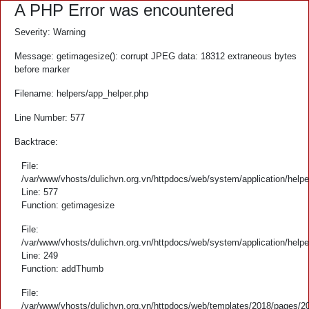
A PHP Error was encountered
Severity: Warning
Message: getimagesize(): corrupt JPEG data: 18312 extraneous bytes
before marker
Filename: helpers/app_helper.php
Line Number: 577
Backtrace:
File:
/var/www/vhosts/dulichvn.org.vn/httpdocs/web/system/application/helpe
Line: 577
Function: getimagesize
File:
/var/www/vhosts/dulichvn.org.vn/httpdocs/web/system/application/helpe
Line: 249
Function: addThumb
File:
/var/www/vhosts/dulichvn.org.vn/httpdocs/web/templates/2018/pages/2