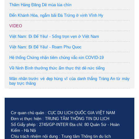
Thăm Háng Đăng Dê mùa lúa chín
Đến Khánh Hòa, ngắm bãi Đá Trứng ở vịnh Vĩnh Hy
VIDEO
Việt Nam: Đi Để Yêu! - Sống trọn vẹn ở Việt Nam
Việt Nam: Đi Để Yêu! - Roam Phu Quoc
Hệ thống Chứng nhận tiêm chủng vắc-xin COVID-19
Về Ninh Bình thưởng thức ẩm thực thịt dê nức tiếng
Mãn nhãn trước vẻ đẹp hùng vĩ của danh thắng Tràng An từ máy
bay trực thăng
Cơ quan chủ quản : CỤC DU LỊCH QUỐC GIA VIỆT NAM
Đơn vị thực hiện : TRUNG TÂM THÔNG TIN DU LỊCH
Số Giấy phép : 2745/GP-INTER Địa chỉ: 80 Quán Sứ - Hoàn
Kiếm - Hà Nội
Chịu trách nhiệm nội dung : Trung tâm Thông tin du lịch