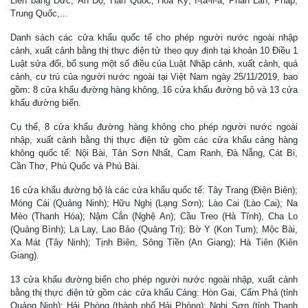
Liên bang Đức, Ấn Độ, Hàn Quốc, Hoa Kỳ, I-ta-li-a, Phần Lan, Pháp,
Trung Quốc,...
Danh sách các cửa khẩu quốc tế cho phép người nước ngoài nhập
cảnh, xuất cảnh bằng thị thực điện tử theo quy định tại khoản 10 Điều 1
Luật sửa đổi, bổ sung một số điều của Luật Nhập cảnh, xuất cảnh, quá
cảnh, cư trú của người nước ngoài tại Việt Nam ngày 25/11/2019, bao
gồm: 8 cửa khẩu đường hàng không, 16 cửa khẩu đường bộ và 13 cửa
khẩu đường biển.
Cụ thể, 8 cửa khẩu đường hàng không cho phép người nước ngoài
nhập, xuất cảnh bằng thị thực điện tử gồm các cửa khẩu cảng hàng
không quốc tế: Nội Bài, Tân Sơn Nhất, Cam Ranh, Đà Nẵng, Cát Bi,
Cần Thơ, Phú Quốc và Phú Bài.
16 cửa khẩu đường bộ là các cửa khẩu quốc tế: Tây Trang (Điện Biên);
Móng Cái (Quảng Ninh); Hữu Nghị (Lạng Sơn); Lào Cai (Lào Cai); Na
Mèo (Thanh Hóa); Nậm Cắn (Nghệ An); Cầu Treo (Hà Tĩnh), Cha Lo
(Quảng Bình); La Lay, Lao Bảo (Quảng Trị); Bờ Y (Kon Tum); Mộc Bài,
Xa Mát (Tây Ninh); Tịnh Biên, Sông Tiền (An Giang); Hà Tiên (Kiên
Giang).
13 cửa khẩu đường biển cho phép người nước ngoài nhập, xuất cảnh
bằng thị thực điện tử gồm các cửa khẩu Cảng: Hòn Gai, Cẩm Phả (tỉnh
Quảng Ninh); Hải Phòng (thành phố Hải Phòng); Nghi Sơn (tỉnh Thanh