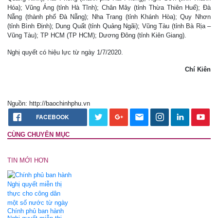
Hóa); Vũng Áng (tỉnh Hà Tĩnh); Chân Mây (tỉnh Thừa Thiên Huế); Đà
Nẵng (thành phố Đà Nẵng); Nha Trang (tỉnh Khánh Hòa); Quy Nhơn
(tỉnh Bình Định); Dung Quất (tỉnh Quảng Ngãi); Vũng Tàu (tỉnh Bà Rịa –
Vũng Tàu); TP HCM (TP HCM); Dương Đông (tỉnh Kiên Giang).
Nghị quyết có hiệu lực từ ngày 1/7/2020.
Chí Kiên
Nguồn: http://baochinhphu.vn
FACEBOOK
CÙNG CHUYÊN MỤC
TIN MỚI HƠN
Chính phủ ban hành