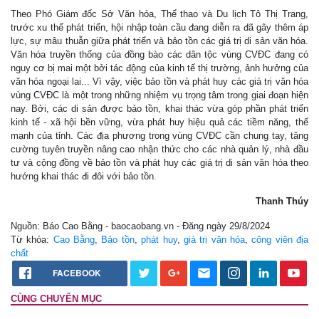
Theo Phó Giám đốc Sở Văn hóa, Thể thao và Du lịch Tô Thị Trang,
trước xu thế phát triển, hội nhập toàn cầu đang diễn ra đã gây thêm áp
lực, sự mâu thuẫn giữa phát triển và bảo tồn các giá trị di sản văn hóa.
Văn hóa truyền thống của đồng bào các dân tộc vùng CVĐC đang có
nguy cơ bị mai một bởi tác động của kinh tế thị trường, ảnh hưởng của
văn hóa ngoại lai... Vì vậy, việc bảo tồn và phát huy các giá trị văn hóa
vùng CVĐC là một trong những nhiệm vụ trọng tâm trong giai đoạn hiện
nay. Bởi, các di sản được bảo tồn, khai thác vừa góp phần phát triển
kinh tế - xã hội bền vững, vừa phát huy hiệu quả các tiềm năng, thế
mạnh của tỉnh. Các địa phương trong vùng CVĐC cần chung tay, tăng
cường tuyên truyền nâng cao nhận thức cho các nhà quản lý, nhà đầu
tư và cộng đồng về bảo tồn và phát huy các giá trị di sản văn hóa theo
hướng khai thác đi đôi với bảo tồn.
Thanh Thúy
Nguồn: Báo Cao Bằng - baocaobang.vn - Đăng ngày 29/8/2024
Từ khóa:
Cao Bằng
,
Bảo tồn
,
phát huy
,
giá trị văn hóa
,
công viên địa
chất
FACEBOOK
CÙNG CHUYÊN MỤC