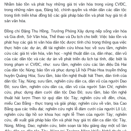
Nhằm bảo tồn và phát huy những giá trị văn hóa trong vùng CVĐC,
trong những năm qua, Đảng bộ, chính quyền và nhân dân các dân tộc
trong tỉnh triển khai đồng bộ các giải pháp bảo tồn và phát huy giá trị di
sản văn hóa.
Đồng chí Đặng Thu Hồng, Trưởng Phòng Xây dựng nếp sống văn hóa
và Gia đình, Sở Văn hóa, Thể thao và Du lịch cho biết: Việc bảo tồn và
phát huy các giá trị văn hóa dân tộc được tỉnh chú trọng thông qua việc
thực hiện các dự án, đề tài nghiên cứu khoa học về sưu tầm, nghiên
cứu các giá trị văn hóa, văn học - nghệ thuật dân ca, dân nhạc, dân vũ
của các dân tộc và các dự án về phát triển du lịch tại tỉnh, đặc biệt là
trong phạm vi CVĐC, như: sưu tầm, nghiên cứu các làn điệu Dá Hai
của dân tộc Nùng; bảo tồn và phục dựng Lễ hội Pháo Hoa truyền thống
huyện Quảng Hòa; Sưu tầm, bảo tồn nghệ thuật hát Then, đàn tính của
dân tộc Tày, Nùng; sưu tầm, nghiên cứu dân ca, dân vũ của người Dao
Đỏ; sưu tầm, nghiên cứu dân ca, dân vũ của người Sán Chỉ; nghiên
cứu, phục dựng đám cưới dân tộc Dao Đỏ; sưu tầm, bảo tồn nghệ
thuật hát lượn Then tứ quý dân tộc Tày; nghiên cứu về đền, chùa,
miếu Cao Bằng - thực trạng và giải pháp; nghiên cứu về văn, bia Cao
Bằng qua các triều đại; nghiên cứu nghi lễ đám cưới của người Lô Lô;
nghiên cứu lập hồ sơ khoa học nghi lễ Then của người Tày; nghiên
cứu, đề xuất giải pháp bảo tồn và phát huy giá trị dân ca dân tộc Tày,
Nùng, Mông, Dao; nghiên cứu, biên soạn tài liệu giảng dạy một số làn