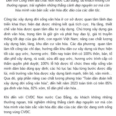
Đến với Công viên địa chất Non nước Cao Bằng, du khách không chỉ
thưởng ngoạn, trải nghiệm những thắng cảnh đẹp nguyên sơ mà còn
hòa mình vào bản sắc văn hóa độc đáo của các dân tộc.
Công tác xây dựng đời sống văn hóa ở cơ sở được quan tâm lãnh đạo
triển khai thực hiện đạt được những kết quả tích cực. Hạ tầng, thiết
chế văn hóa được quan tâm đầu tư xây dựng. Chú trọng xây dựng gia
đình văn hóa, trọng tâm là giữ gìn và phát huy đạo lý, giá trị truyền
thống tốt đẹp của gia đình, con người Việt Nam; nâng cao chất lượng
xây dựng bản, làng, khu dân cư văn hóa. Các địa phương quan tâm
làm tốt công tác chỉ đạo, hướng dẫn khu dân cư xây dựng và thực hiện
tốt các quy ước, hương ước. Đến nay toàn tỉnh có 100% thôn, bản, tổ
dân phố xây dựng, rà soát, sửa đổi quy ước, hương ước trình cấp có
thẩm quyền phê duyệt; 100% lễ hội được tổ chức theo nếp sống văn
minh đảm bảo đúng quy định; các hủ tục lạc hậu từng bước được đẩy
lùi, môi trường văn hóa được xây dựng lành mạnh, tiến bộ, văn minh...
Qua đó, góp phần nâng cao chất lượng phong trào “Toàn dân đoàn kết
xây dựng đời sống văn hóa”; đến hết năm 2023 toàn tỉnh có trên 85%
gia đình văn hóa, 82% xóm, tổ dân phố văn hóa…
Khi đến với CVĐC Non nước Cao Bằng, du khách không những
thưởng ngoạn, trải nghiệm những thắng cảnh đẹp nguyên sơ mà còn
hòa mình vào bản sắc văn hóa độc đáo của các dân tộc đang sinh sống
trong vùng CVĐC.