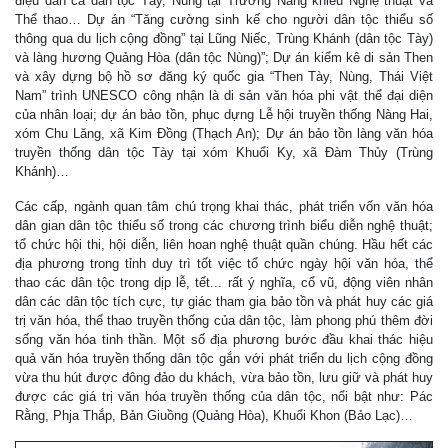
điệu dân ca dân tộc Tày, Nùng tại Trường Năng khiếu Nghệ thuật và
Thể thao… Dự án “Tăng cường sinh kế cho người dân tộc thiểu số
thông qua du lịch cộng đồng” tại Lũng Niếc, Trùng Khánh (dân tộc Tày)
và làng hương Quảng Hòa (dân tộc Nùng)”; Dự án kiểm kê di sản Then
và xây dựng bộ hồ sơ đăng ký quốc gia “Then Tày, Nùng, Thái Việt
Nam” trình UNESCO công nhận là di sản văn hóa phi vật thể đại diện
của nhân loại; dự án bảo tồn, phục dựng Lễ hội truyền thống Nàng Hai,
xóm Chu Lăng, xã Kim Đồng (Thạch An); Dự án bảo tồn làng văn hóa
truyền thống dân tộc Tày tại xóm Khuổi Ky, xã Đàm Thủy (Trùng
Khánh)…
Các cấp, ngành quan tâm chú trọng khai thác, phát triển vốn văn hóa
dân gian dân tộc thiểu số trong các chương trình biểu diễn nghệ thuật;
tổ chức hội thi, hội diễn, liên hoan nghệ thuật quần chúng. Hầu hết các
địa phương trong tỉnh duy trì tốt việc tổ chức ngày hội văn hóa, thể
thao các dân tộc trong dịp lễ, tết... rất ý nghĩa, cổ vũ, động viên nhân
dân các dân tộc tích cực, tự giác tham gia bảo tồn và phát huy các giá
trị văn hóa, thể thao truyền thống của dân tộc, làm phong phú thêm đời
sống văn hóa tinh thần. Một số địa phương bước đầu khai thác hiệu
quả văn hóa truyền thống dân tộc gắn với phát triển du lịch cộng đồng
vừa thu hút được đông đảo du khách, vừa bảo tồn, lưu giữ và phát huy
được các giá trị văn hóa truyền thống của dân tộc, nổi bật như: Pác
Rằng, Phja Thắp, Bản Giuồng (Quảng Hòa), Khuổi Khon (Bảo Lạc)…