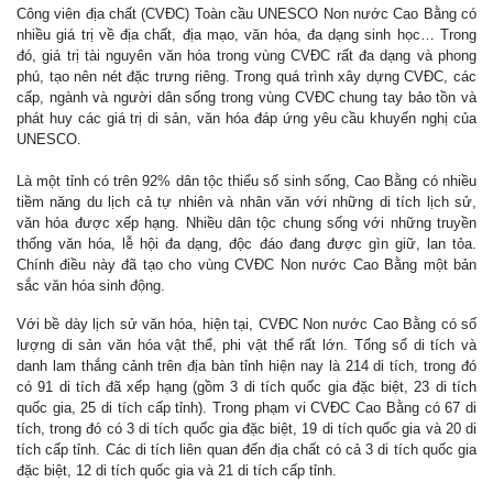
Công viên địa chất (CVĐC) Toàn cầu UNESCO Non nước Cao Bằng có
nhiều giá trị về địa chất, địa mạo, văn hóa, đa dạng sinh học… Trong
đó, giá trị tài nguyên văn hóa trong vùng CVĐC rất đa dạng và phong
phú, tạo nên nét đặc trưng riêng. Trong quá trình xây dựng CVĐC, các
cấp, ngành và người dân sống trong vùng CVĐC chung tay bảo tồn và
phát huy các giá trị di sản, văn hóa đáp ứng yêu cầu khuyến nghị của
UNESCO.
Là một tỉnh có trên 92% dân tộc thiểu số sinh sống, Cao Bằng có nhiều
tiềm năng du lịch cả tự nhiên và nhân văn với những di tích lịch sử,
văn hóa được xếp hạng. Nhiều dân tộc chung sống với những truyền
thống văn hóa, lễ hội đa dạng, độc đáo đang được gìn giữ, lan tỏa.
Chính điều này đã tạo cho vùng CVĐC Non nước Cao Bằng một bản
sắc văn hóa sinh động.
Với bề dày lịch sử văn hóa, hiện tại, CVĐC Non nước Cao Bằng có số
lượng di sản văn hóa vật thể, phi vật thể rất lớn. Tổng số di tích và
danh lam thắng cảnh trên địa bàn tỉnh hiện nay là 214 di tích, trong đó
có 91 di tích đã xếp hạng (gồm 3 di tích quốc gia đặc biệt, 23 di tích
quốc gia, 25 di tích cấp tỉnh). Trong phạm vi CVĐC Cao Bằng có 67 di
tích, trong đó có 3 di tích quốc gia đặc biệt, 19 di tích quốc gia và 20 di
tích cấp tỉnh. Các di tích liên quan đến địa chất có cả 3 di tích quốc gia
đặc biệt, 12 di tích quốc gia và 21 di tích cấp tỉnh.