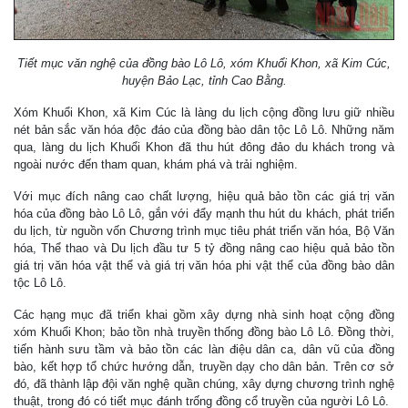
Tiết mục văn nghệ của đồng bào Lô Lô, xóm Khuổi Khon, xã Kim Cúc,
huyện Bảo Lạc, tỉnh Cao Bằng.
Xóm Khuổi Khon, xã Kim Cúc là làng du lịch cộng đồng lưu giữ nhiều
nét bản sắc văn hóa độc đáo của đồng bào dân tộc Lô Lô. Những năm
qua, làng du lịch Khuổi Khon đã thu hút đông đảo du khách trong và
ngoài nước đến tham quan, khám phá và trải nghiệm.
Với mục đích nâng cao chất lượng, hiệu quả bảo tồn các giá trị văn
hóa của đồng bào Lô Lô, gắn với đẩy mạnh thu hút du khách, phát triển
du lịch, từ nguồn vốn Chương trình mục tiêu phát triển văn hóa, Bộ Văn
hóa, Thể thao và Du lịch đầu tư 5 tỷ đồng nâng cao hiệu quả bảo tồn
giá trị văn hóa vật thể và giá trị văn hóa phi vật thể của đồng bào dân
tộc Lô Lô.
Các hạng mục đã triển khai gồm xây dựng nhà sinh hoạt cộng đồng
xóm Khuổi Khon; bảo tồn nhà truyền thống đồng bào Lô Lô. Đồng thời,
tiến hành sưu tầm và bảo tồn các làn điệu dân ca, dân vũ của đồng
bào, kết hợp tổ chức hướng dẫn, truyền dạy cho dân bản. Trên cơ sở
đó, đã thành lập đội văn nghệ quần chúng, xây dựng chương trình nghệ
thuật, trong đó có tiết mục đánh trống đồng cổ truyền của người Lô Lô.