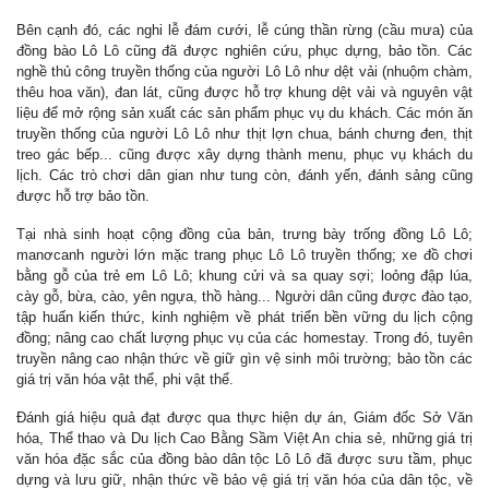
Bên cạnh đó, các nghi lễ đám cưới, lễ cúng thần rừng (cầu mưa) của
đồng bào Lô Lô cũng đã được nghiên cứu, phục dựng, bảo tồn. Các
nghề thủ công truyền thống của người Lô Lô như dệt vải (nhuộm chàm,
thêu hoa văn), đan lát, cũng được hỗ trợ khung dệt vải và nguyên vật
liệu để mở rộng sản xuất các sản phẩm phục vụ du khách. Các món ăn
truyền thống của người Lô Lô như thịt lợn chua, bánh chưng đen, thịt
treo gác bếp... cũng được xây dựng thành menu, phục vụ khách du
lịch. Các trò chơi dân gian như tung còn, đánh yến, đánh sảng cũng
được hỗ trợ bảo tồn.
Tại nhà sinh hoạt cộng đồng của bản, trưng bày trống đồng Lô Lô;
manơcanh người lớn mặc trang phục Lô Lô truyền thống; xe đồ chơi
bằng gỗ của trẻ em Lô Lô; khung cửi và sa quay sợi; loỏng đập lúa,
cày gỗ, bừa, cào, yên ngựa, thồ hàng... Người dân cũng được đào tạo,
tập huấn kiến thức, kinh nghiệm về phát triển bền vững du lịch cộng
đồng; nâng cao chất lượng phục vụ của các homestay. Trong đó, tuyên
truyền nâng cao nhận thức về giữ gìn vệ sinh môi trường; bảo tồn các
giá trị văn hóa vật thể, phi vật thể.
Đánh giá hiệu quả đạt được qua thực hiện dự án, Giám đốc Sở Văn
hóa, Thể thao và Du lịch Cao Bằng Sầm Việt An chia sẻ, những giá trị
văn hóa đặc sắc của đồng bào dân tộc Lô Lô đã được sưu tầm, phục
dựng và lưu giữ, nhận thức về bảo vệ giá trị văn hóa của dân tộc, về