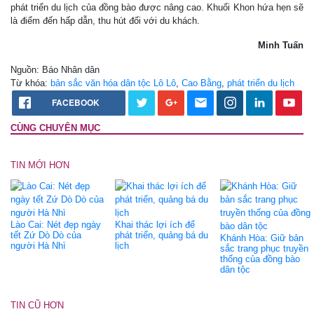
phát triển du lịch của đồng bào được nâng cao. Khuổi Khon hứa hẹn sẽ
là điểm đến hấp dẫn, thu hút đối với du khách.
Minh Tuấn
Nguồn: Báo Nhân dân
Từ khóa:
bản sắc văn hóa dân tộc Lô Lô
,
Cao Bằng
,
phát triển du lịch
FACEBOOK
CÙNG CHUYÊN MỤC
TIN MỚI HƠN
Lào Cai: Nét đẹp ngày
Khai thác lợi ích để
tết Zứ Dò Dò của
phát triển, quảng bá du
Khánh Hòa: Giữ bản
người Hà Nhì
lịch
sắc trang phục truyền
thống của đồng bào
dân tộc
TIN CŨ HƠN