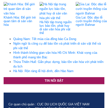
Khánh Hòa: Để giới trẻ
Gia Lai: Độc đáo lễ
quan tâm di sản văn
cưới truyền thống của
Hà Nội tập trung nguồn
hóa
người Bahnar
lực bảo tồn, phát huy
di sản văn hóa phi vật
thể
Quảng Nam: Tết mùa của đồng bào Ca Dong
Ngôn ngữ là công cụ để bảo tồn và phát triển di sản vật thể và
phi vật thể
Hình thành không gian văn hóa Hồ Chí Minh: Khát vọng của
thành phố mang tên Bác
Thừa Thiên Huế: Gắn phục dựng, bảo tồn văn hóa với phát triển
du lịch
Hà Nội: Rộn ràng lễ hội đình, đền Hào Nam
TIN NỔI BẬT
Cơ quan chủ quản : CỤC DU LỊCH QUỐC GIA VIỆT NAM