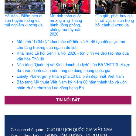
Hồ Văn - Điểm hẹn di
Mít tinh toàn quốc
Gìn giữ, phát huy giá
sản truyền thống và
hưởng ứng Tháng
trị cổ vật, di sản trong
trải nghiệm đương đại
hành động phòng,
bối cảnh đương đại
chống ma túy năm
2026
Mô hình “1+34+N” khai thác dữ liệu và AI để tạo động lực mới
cho tăng trưởng của ngành du lịch
Khai mạc Lễ hội Sen Hà Nội 2026 - tôn vinh vẻ đẹp tao nhã của
văn hóa Thủ đô
Nền tảng “Quản trị và Kinh doanh du lịch” của Bộ VHTTDL được
đưa vào danh sách nền tảng số dùng chung quốc gia
Lonely Planet gợi ý khám phá 10 bãi biển đẹp nhất Việt Nam
Bảo tàng Mỹ thuật Việt Nam kỷ niệm 60 năm thành lập và đón
nhận Huân chương Lao động hạng Ba
TIN NỔI BẬT
Cơ quan chủ quản : CỤC DU LỊCH QUỐC GIA VIỆT NAM
Đơn vị thực hiện : TRUNG TÂM THÔNG TIN DU LỊCH