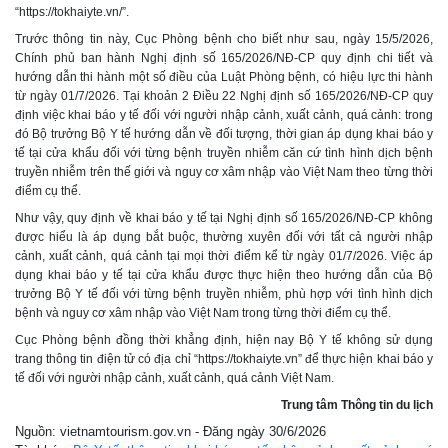
“https://tokhaiyte.vn/”.
Trước thông tin này, Cục Phòng bệnh cho biết như sau, ngày 15/5/2026,
Chính phủ ban hành Nghị định số 165/2026/NĐ-CP quy định chi tiết và
hướng dẫn thi hành một số điều của Luật Phòng bệnh, có hiệu lực thi hành
từ ngày 01/7/2026. Tại khoản 2 Điều 22 Nghị định số 165/2026/NĐ-CP quy
định việc khai báo y tế đối với người nhập cảnh, xuất cảnh, quá cảnh: trong
đó Bộ trưởng Bộ Y tế hướng dẫn về đối tượng, thời gian áp dụng khai báo y
tế tại cửa khẩu đối với từng bệnh truyền nhiễm căn cứ tình hình dịch bệnh
truyền nhiễm trên thế giới và nguy cơ xâm nhập vào Việt Nam theo từng thời
điểm cụ thể.
Như vậy, quy định về khai báo y tế tại Nghị định số 165/2026/NĐ-CP không
được hiểu là áp dụng bắt buộc, thường xuyên đối với tất cả người nhập
cảnh, xuất cảnh, quá cảnh tại mọi thời điểm kể từ ngày 01/7/2026. Việc áp
dụng khai báo y tế tại cửa khẩu được thực hiện theo hướng dẫn của Bộ
trưởng Bộ Y tế đối với từng bệnh truyền nhiễm, phù hợp với tình hình dịch
bệnh và nguy cơ xâm nhập vào Việt Nam trong từng thời điểm cụ thể.
Cục Phòng bệnh đồng thời khẳng định, hiện nay Bộ Y tế không sử dụng
trang thông tin điện tử có địa chỉ “https://tokhaiyte.vn” để thực hiện khai báo y
tế đối với người nhập cảnh, xuất cảnh, quá cảnh Việt Nam.
Trung tâm Thông tin du lịch
Nguồn: vietnamtourism.gov.vn - Đăng ngày 30/6/2026