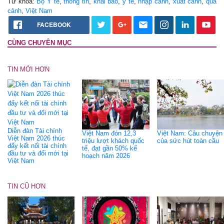
Từ khóa:
Bộ Y tế
,
thông tin
,
khai báo
,
y tế
,
nhập cảnh
,
xuất cảnh
,
quá
cảnh
,
Việt Nam
FACEBOOK
CÙNG CHUYÊN MỤC
TIN MỚI HƠN
Diễn đàn Tài chính
Việt Nam đón 12,3
Việt Nam: Câu chuyện
Việt Nam 2026 thúc
triệu lượt khách quốc
của sức hút toàn cầu
đẩy kết nối tài chính
tế, đạt gần 50% kế
đầu tư và đổi mới tại
hoạch năm 2026
Việt Nam
TIN CŨ HƠN