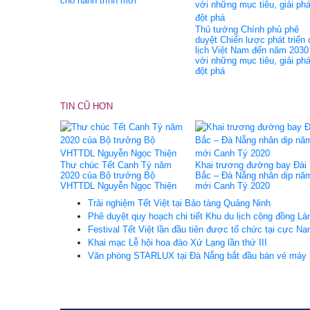
cho hành trình mới
Thủ tướng Chính phủ phê
duyệt Chiến lược phát triển 
lịch Việt Nam đến năm 2030
với những mục tiêu, giải ph
đột phá
TIN CŨ HƠN
Thư chúc Tết Canh Tý năm
Khai trương đường bay Đài
2020 của Bộ trưởng Bộ
Bắc – Đà Nẵng nhân dịp nă
VHTTDL Nguyễn Ngọc Thiện
mới Canh Tý 2020
Trải nghiệm Tết Việt tại Bảo tàng Quảng Ninh
Phê duyệt quy hoạch chi tiết Khu du lịch cộng đồng Là
Festival Tết Việt lần đầu tiên được tổ chức tại cực N
Khai mạc Lễ hội hoa đào Xứ Lạng lần thứ III
Văn phòng STARLUX tại Đà Nẵng bắt đầu bán vé máy 