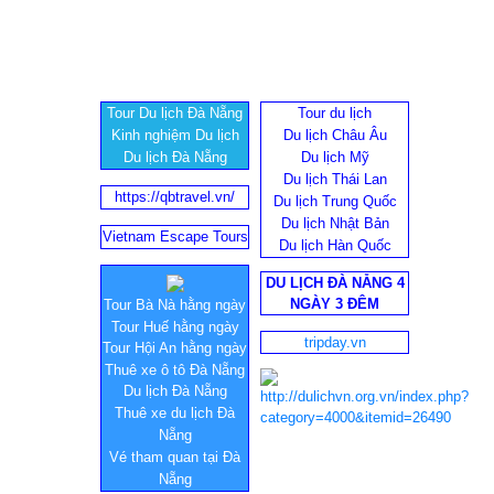
Tour Du lịch Đà Nẵng
Tour du lịch
Kinh nghiệm Du lịch
Du lịch Châu Âu
Du lịch Đà Nẵng
Du lịch Mỹ
Du lịch Thái Lan
https://qbtravel.vn/
Du lịch Trung Quốc
Du lịch Nhật Bản
Vietnam Escape Tours
Du lịch Hàn Quốc
DU LỊCH ĐÀ NẴNG 4
NGÀY 3 ĐÊM
Tour Bà Nà hằng ngày
Tour Huế hằng ngày
tripday.vn
Tour Hội An hằng ngày
Thuê xe ô tô Đà Nẵng
Du lịch Đà Nẵng
Thuê xe du lịch Đà
Nẵng
Vé tham quan tại Đà
Nẵng