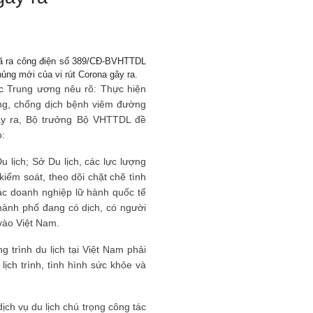
đã ra công điện số 389/CĐ-BVHTTDL
ủng mới của vi rút Corona gây ra.
ộc Trung ương nêu rõ: Thực hiện
ng, chống dịch bệnh viêm đường
ây ra, Bộ trưởng Bộ VHTTDL đề
o:
lịch; Sở Du lịch, các lực lượng
iểm soát, theo dõi chặt chẽ tình
ác doanh nghiệp lữ hành quốc tế
thành phố đang có dịch, có người
vào Việt Nam.
 trình du lịch tại Việt Nam phải
lịch trình, tình hình sức khỏe và
ịch vụ du lịch chú trọng công tác