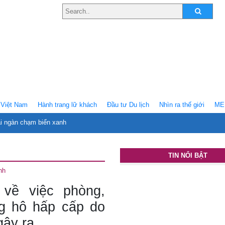
Việt Nam
Hành trang lữ khách
Ðầu tư Du lịch
Nhìn ra thế giới
ME
ại ngàn chạm biển xanh
TIN NỔI BẬT
nh
về việc phòng,
g hô hấp cấp do
gây ra