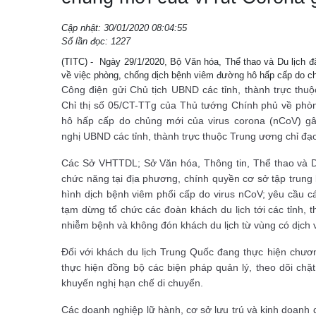
Cập nhật: 30/01/2020 08:04:55
Số lần đọc: 1227
(TITC) - Ngày 29/1/2020, Bộ Văn hóa, Thể thao và Du lịch 
về việc phòng, chống dịch bệnh viêm đường hô hấp cấp do ch
Công điện gửi Chủ tịch UBND các tỉnh, thành trực thu
Chỉ thị số 05/CT-TTg của Thủ tướng Chính phủ về phò
hô hấp cấp do chủng mới của virus corona (nCoV) g
nghị UBND các tỉnh, thành trực thuộc Trung ương chỉ đạ
Các Sở VHTTDL; Sở Văn hóa, Thông tin, Thể thao và Du 
chức năng tại địa phương, chính quyền cơ sở tập trung k
hình dịch bệnh viêm phổi cấp do virus nCoV; yêu cầu c
tạm dừng tổ chức các đoàn khách du lịch tới các tỉnh, 
nhiễm bệnh và không đón khách du lịch từ vùng có dịch 
Đối với khách du lịch Trung Quốc đang thực hiện chương
thực hiện đồng bộ các biện pháp quản lý, theo dõi chặt 
khuyến nghị hạn chế di chuyển.
Các doanh nghiệp lữ hành, cơ sở lưu trú và kinh doanh d