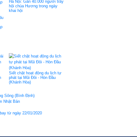
Hà Nội: Gần 40.000 người trẩy
hội chùa Hương trong ngày
khai hội
du
áp
Siết chặt hoạt động du lịch tự
m
phát tại Mũi Đôi - Hòn Đầu
(Khánh Hòa)
ng Sông (Bình Định)
am Nhật Bản
bay từ ngày 22/01/2020