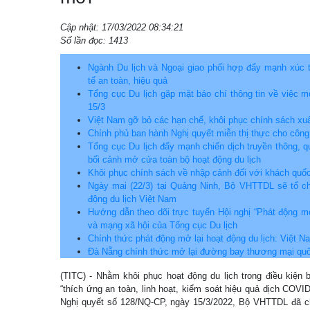
Cập nhật: 17/03/2022 08:34:21
Số lần đọc: 1413
Ngành Du lịch và Ngoại giao phối hợp đẩy mạnh xúc 
tế an toàn, hiệu quả
Tổng cục Du lịch gặp mặt báo chí thông tin về việc m
15/3
Việt Nam gỡ bỏ các hạn chế, khôi phục chính sách xu
Chính phủ ban hành Nghị quyết miễn thị thực cho côn
Tổng cục Du lịch đẩy mạnh chiến dịch truyền thông, qu
bối cảnh mở cửa toàn bộ hoạt động du lịch
Khôi phục chính sách về nhập cảnh đối với khách quốc
Ngày mai (22/3) tại Quảng Ninh, Bộ VHTTDL sẽ tổ ch
động du lịch Việt Nam
Hướng dẫn theo dõi trực tuyến Hội nghị “Phát động mở 
và mạng xã hội của Tổng cục Du lịch
Chính thức phát động mở lại hoạt động du lịch: Việt Na
Đà Nẵng chính thức mở lại đường bay thương mại quố
(TITC) - Nhằm khôi phục hoạt động du lịch trong điều kiệ
“thích ứng an toàn, linh hoạt, kiểm soát hiệu quả dịch COVID
Nghị quyết số 128/NQ-CP, ngày 15/3/2022, Bộ VHTTDL đã 