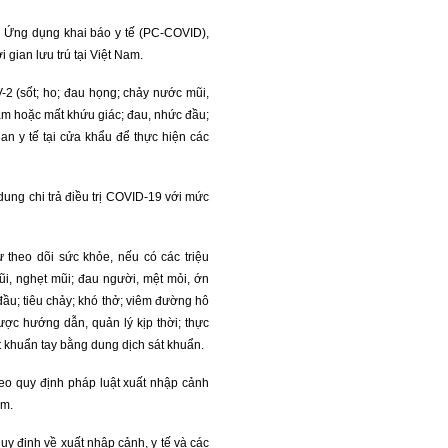
g Ứng dụng khai báo y tế (PC-COVID),
 gian lưu trú tại Việt Nam.
2 (sốt; ho; đau họng; chảy nước mũi,
iảm hoặc mất khứu giác; đau, nhức đầu;
uan y tế tại cửa khẩu để thực hiện các
dung chi trả điều trị COVID-19 với mức
 theo dõi sức khỏe, nếu có các triệu
i, nghẹt mũi; đau người, mệt mỏi, ớn
đầu; tiêu chảy; khó thở; viêm đường hô
được hướng dẫn, quản lý kịp thời; thực
 khuẩn tay bằng dung dịch sát khuẩn.
eo quy định pháp luật xuất nhập cảnh
am.
uy định về xuất nhập cảnh, y tế và các