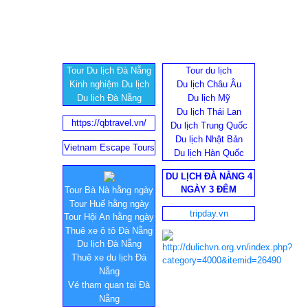
Tour Du lịch Đà Nẵng
Tour du lịch
Kinh nghiệm Du lịch
Du lịch Châu Âu
Du lịch Đà Nẵng
Du lịch Mỹ
Du lịch Thái Lan
https://qbtravel.vn/
Du lịch Trung Quốc
Du lịch Nhật Bản
Vietnam Escape Tours
Du lịch Hàn Quốc
DU LỊCH ĐÀ NẴNG 4
NGÀY 3 ĐÊM
Tour Bà Nà hằng ngày
Tour Huế hằng ngày
tripday.vn
Tour Hội An hằng ngày
Thuê xe ô tô Đà Nẵng
Du lịch Đà Nẵng
Thuê xe du lịch Đà
Nẵng
Vé tham quan tại Đà
Nẵng