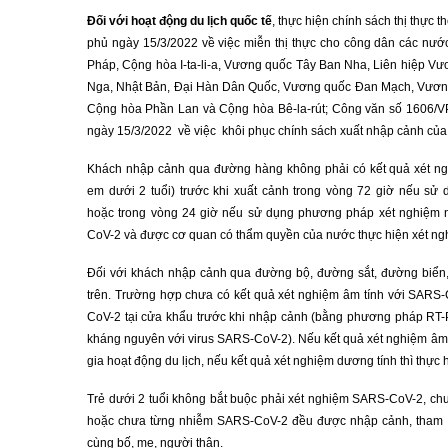
Đối với hoạt động du lịch quốc tế
, thực hiện chính sách thị thực
phủ ngày 15/3/2022 về việc miễn thị thực cho công dân các nư
Pháp, Cộng hòa I-ta-li-a, Vương quốc Tây Ban Nha, Liên hiệp Vư
Nga, Nhật Bản, Đại Hàn Dân Quốc, Vương quốc Đan Mạch, Vươn
Cộng hòa Phần Lan và Cộng hòa Bê-la-rút; Công văn số 1606
ngày 15/3/2022 về việc khôi phục chính sách xuất nhập cảnh của 
Khách nhập cảnh qua đường hàng không phải có kết quả xét ngh
em dưới 2 tuổi) trước khi xuất cảnh trong vòng 72 giờ nếu 
hoặc trong vòng 24 giờ nếu sử dụng phương pháp xét nghiệm 
CoV-2 và được cơ quan có thẩm quyền của nước thực hiện xét n
Đối với khách nhập cảnh qua đường bộ, đường sắt, đường biển,
trên. Trường hợp chưa có kết quả xét nghiệm âm tính với SARS-
CoV-2 tại cửa khẩu trước khi nhập cảnh (bằng phương pháp R
kháng nguyên với virus SARS-CoV-2). Nếu kết quả xét nghiệm âm 
gia hoạt động du lịch, nếu kết quả xét nghiệm dương tính thì thực
Trẻ dưới 2 tuổi không bắt buộc phải xét nghiệm SARS-CoV-2, c
hoặc chưa từng nhiễm SARS-CoV-2 đều được nhập cảnh, tham gi
cùng bố, mẹ, người thân.