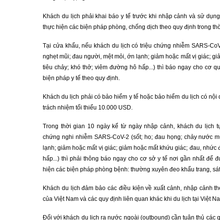
Khách du lịch phải khai báo y tế trước khi nhập cảnh và sử dụn
thực hiện các biện pháp phòng, chống dịch theo quy định trong thời
Tại cửa khẩu, nếu khách du lịch có triệu chứng nhiễm SARS-CoV-
nghẹt mũi; đau người, mệt mỏi, ớn lạnh; giảm hoặc mất vị giác; g
tiêu chảy; khó thở; viêm đường hô hấp...) thì báo ngay cho cơ q
biện pháp y tế theo quy định.
Khách du lịch phải có bảo hiểm y tế hoặc bảo hiểm du lịch có nội 
trách nhiệm tối thiểu 10.000 USD.
Trong thời gian 10 ngày kể từ ngày nhập cảnh, khách du lịch tự
chứng nghi nhiễm SARS-CoV-2 (sốt; ho; đau họng; chảy nước mũ
lạnh; giảm hoặc mất vị giác; giảm hoặc mất khứu giác; đau, nhức 
hấp...) thì phải thông báo ngay cho cơ sở y tế nơi gần nhất để 
hiện các biện pháp phòng bệnh: thường xuyên đeo khẩu trang, sát
Khách du lịch đảm bảo các điều kiện về xuất cảnh, nhập cảnh th
của Việt Nam và các quy định liên quan khác khi du lịch tại Việt N
Đối với khách du lịch ra nước ngoài (outbound) cần tuân thủ các q