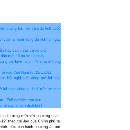
tiến quảng bá, mở cửa du lịch quốc
ở cửa lại hoạt động du lịch từ ngày
ất nhập cảnh như trước dịch
g dân một số nước từ ngày
ảng bá “Live fully in Vietnam” trong
 tế vào Việt Nam từ 15/3/2022
ức Hội nghị phát động mở lại hoạt
lại hoạt động du lịch” trên website
m - Trải nghiệm trọn vẹn
c tế sau 2 năm dịch bệnh
n bình thường mới với phương châm
-19” theo chỉ đạo của Chính phủ tại
chính thức ban hành phương án mở