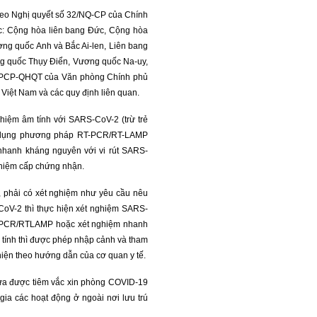
 theo Nghị quyết số 32/NQ-CP của Chính
ớc: Cộng hòa liên bang Đức, Cộng hòa
ơng quốc Anh và Bắc Ai-len, Liên bang
g quốc Thụy Điển, Vương quốc Na-uy,
/VPCP-QHQT của Văn phòng Chính phủ
Việt Nam và các quy định liên quan.
iệm âm tính với SARS-CoV-2 (trừ trẻ
sử dụng phương pháp RT-PCR/RT-LAMP
nhanh kháng nguyên với vi rút SARS-
ghiệm cấp chứng nhận.
 phải có xét nghiệm như yêu cầu nêu
CoV-2 thì thực hiện xét nghiệm SARS-
T-PCR/RTLAMP hoặc xét nghiệm nhanh
tính thì được phép nhập cảnh và tham
 hiện theo hướng dẫn của cơ quan y tế.
hưa được tiêm vắc xin phòng COVID-19
a các hoạt động ở ngoài nơi lưu trú