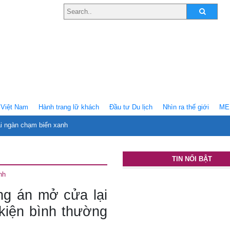
Việt Nam
Hành trang lữ khách
Ðầu tư Du lịch
Nhìn ra thế giới
ME
ại ngàn chạm biển xanh
TIN NỔI BẬT
nh
g án mở cửa lại
 kiện bình thường