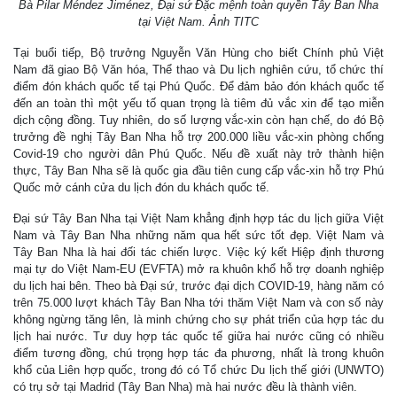
Bà Pilar Méndez Jiménez, Đại sứ Đặc mệnh toàn quyền Tây Ban Nha
tại Việt Nam. Ảnh TITC
Tại buổi tiếp, Bộ trưởng Nguyễn Văn Hùng cho biết Chính phủ Việt
Nam đã giao Bộ Văn hóa, Thể thao và Du lịch nghiên cứu, tổ chức thí
điểm đón khách quốc tế tại Phú Quốc. Để đảm bảo đón khách quốc tế
đến an toàn thì một yếu tố quan trọng là tiêm đủ vắc xin để tạo miễn
dịch cộng đồng. Tuy nhiên, do số lượng vắc-xin còn hạn chế, do đó Bộ
trưởng đề nghị Tây Ban Nha hỗ trợ 200.000 liều vắc-xin phòng chống
Covid-19 cho người dân Phú Quốc. Nếu đề xuất này trở thành hiện
thực, Tây Ban Nha sẽ là quốc gia đầu tiên cung cấp vắc-xin hỗ trợ Phú
Quốc mở cánh cửa du lịch đón du khách quốc tế.
Đại sứ Tây Ban Nha tại Việt Nam khẳng định hợp tác du lịch giữa Việt
Nam và Tây Ban Nha những năm qua hết sức tốt đẹp. Việt Nam và
Tây Ban Nha là hai đối tác chiến lược. Việc ký kết Hiệp định thương
mại tự do Việt Nam-EU (EVFTA) mở ra khuôn khổ hỗ trợ doanh nghiệp
du lịch hai bên. Theo bà Đại sứ, trước đại dịch COVID-19, hàng năm có
trên 75.000 lượt khách Tây Ban Nha tới thăm Việt Nam và con số này
không ngừng tăng lên, là minh chứng cho sự phát triển của hợp tác du
lịch hai nước. Tư duy hợp tác quốc tế giữa hai nước cũng có nhiều
điểm tương đồng, chú trọng hợp tác đa phương, nhất là trong khuôn
khổ của Liên hợp quốc, trong đó có Tổ chức Du lịch thế giới (UNWTO)
có trụ sở tại Madrid (Tây Ban Nha) mà hai nước đều là thành viên.