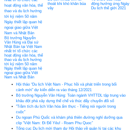
thoát khi khó khăn bủa
động hưởng ứng Ngày
vây
Du lịch thế giới 2021
Bộ trưởng Nguyễn
Văn Hùng và Đại sứ
Nhật Bản tại Việt Nam
nhất trí tổ chức các
hoạt động văn hóa, thể
thao và du lịch hướng
tới kỷ niệm 50 năm
Ngày thiết lập quan hệ
ngoại giao giữa Việt
Nam và Nhật Bản
Hội thảo “Du lịch Việt Nam - Phục hồi và phát triển trong bối
cảnh mới” dự kiến diễn ra vào tháng 12/2021
Bộ trưởng Nguyễn Văn Hùng: Toàn ngành VHTTDL tập trung vào
khâu đột phá xây dựng thể chế và thúc đẩy chuyển đổi số
''Trầm tích du lịch Văn hóa ẩm thực - Tiếng nói người trong
cuộc''
Du ngoạn Phú Quốc và khám phá thiên đường nghỉ dưỡng qua
clip “Việt Nam: Đi Để Yêu! - Roam Phu Quoc”
Tổng cục Du lịch mời tham dự Hội thảo về quản lý tại các khu