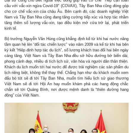
Đại sứ cũng cho biết ngoài việc đóng góp vào cơ chế "Tiếp cận toàn
cầu với vắc-xin ngừa Covid-19" (COVAX), Tây Ban Nha cũng đóng góp
cho cơ chế vắc-xin của châu Âu. Bên cạnh đó, các doanh nghiệp Việt
Nam và Tây Ban Nha cũng đang tăng cường tiếp xúc và hợp tác nhằm
tăng thêm số lượng vắc-xin, tạo điều kiện mở cửa trở lại, phát triển
kinh tế.
Bộ trưởng Nguyễn Văn Hùng cũng khẳng định kể từ khi hai nước nâng
tầm quan hệ lên “đối tác chiến lược” vào năm 2009 và kể từ khi hai bên
ký kết “Hiệp định hợp tác du lịch”, số lượng khách trao đổi hai bên ngày
càng tăng. Việt Nam và Tây Ban Nha đều sở hữu đường bờ biển dài,
phong cảnh đẹp, nhiều di tích lịch sử, văn hóa và người dân thân thiện.
Khách du lịch muốn tới hai nước để được trải nghiệm các sản phẩm du
lịch riêng biệt, không thể thay thế. Chẳng hạn như du khách muốn xem
đấu bò tót sẽ đi tới Tây Ban Nha, muốn tìm hiểu lịch sử giao thương
Việt Nam sẽ đi tới Hội An hay muốn khám phá các hang động chắc
chắn sẽ tới Quảng Bình, nơi được mệnh danh là “thiên đường hang
động” của Việt Nam.