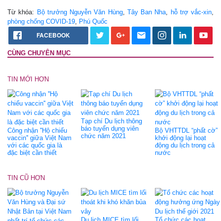
Từ khóa:
Bộ trưởng Nguyễn Văn Hùng
,
Tây Ban Nha
,
hỗ trợ vắc-xin
,
phòng chống COVID-19
,
Phú Quốc
FACEBOOK
CÙNG CHUYÊN MỤC
TIN MỚI HƠN
Tạp chí Du lịch thông
báo tuyển dụng viên
Công nhận ''Hộ chiếu
Bộ VHTTDL “phất cờ”
chức năm 2021
vaccin'' giữa Việt Nam
khởi động lại hoạt
với các quốc gia là
động du lịch trong cả
đặc biệt cần thiết
nước
TIN CŨ HƠN
Du lịch MICE tìm lối
Tổ chức các hoạt