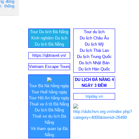
ộng đồng
n thống
Tour Du lịch Đà Nẵng
Tour du lịch
Kinh nghiệm Du lịch
Du lịch Châu Âu
Du lịch Đà Nẵng
Du lịch Mỹ
Du lịch Thái Lan
https://qbtravel.vn/
Du lịch Trung Quốc
Du lịch Nhật Bản
Vietnam Escape Tours
Du lịch Hàn Quốc
DU LỊCH ĐÀ NẴNG 4
NGÀY 3 ĐÊM
Tour Bà Nà hằng ngày
Tour Huế hằng ngày
tripday.vn
Tour Hội An hằng ngày
Thuê xe ô tô Đà Nẵng
Du lịch Đà Nẵng
Thuê xe du lịch Đà
Nẵng
Vé tham quan tại Đà
Nẵng