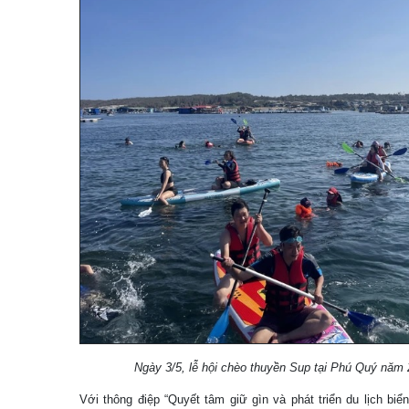
Ngày 3/5, lễ hội chèo thuyền Sup tại Phú Quý năm 
Với thông điệp “Quyết tâm giữ gìn và phát triển du lịch b