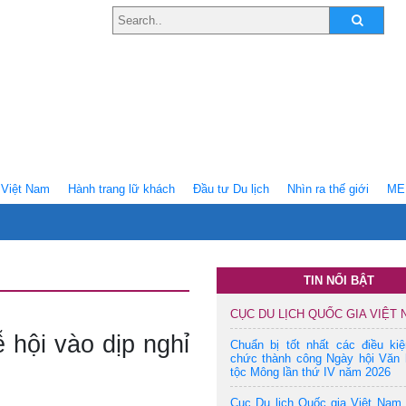
Việt Nam
Hành trang lữ khách
Ðầu tư Du lịch
Nhìn ra thế giới
ME
TIN NỔI BẬT
CỤC DU LỊCH QUỐC GIA VIỆT
 hội vào dịp nghỉ
Chuẩn bị tốt nhất các điều ki
chức thành công Ngày hội Văn 
tộc Mông lần thứ IV năm 2026
Cục Du lịch Quốc gia Việt Nam