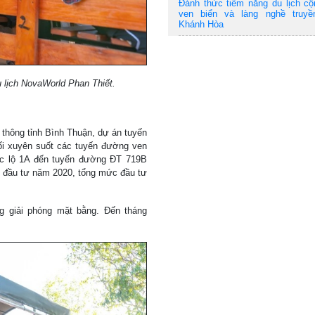
Đánh thức tiềm năng du lịch c
ven biển và làng nghề truyề
Khánh Hòa
u lịch NovaWorld Phan Thiết.
 thông tỉnh Bình Thuận, dự án tuyến
ối xuyên suốt các tuyến đường ven
uốc lộ 1A đến tuyến đường ĐT 719B
 đầu tư năm 2020, tổng mức đầu tư
g giải phóng mặt bằng. Đến tháng