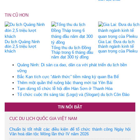
TIN CŨ HƠN
Du lịch Quảng Ninh
Gia Lai: Đưa du lịch
đón 2,5 triệu lượt
thành ngành kinh tế
Tổng thu du lịch Đồng
khách
quan trọng của Pleiku
Tháp trong 6 tháng đầu
năm đạt 300 tỷ đồng
Quảng Ninh: Di sản ca dao, dân ca với phát triển du lịch bền
vững
Bắc Kạn tích cực “đánh thức” tiềm năng kỳ quan Ba Bể
Thêm một quần thể ruộng bậc thang mới tại Yên Bái
Tạm dừng tổ chức lễ hội đền Hàn Sơn ở Thanh Hóa
Tổ chức cuộc thi sáng tác (Logo) và (Slogan) du lịch Côn Đảo
TIN NỔI BẬT
CỤC DU LỊCH QUỐC GIA VIỆT NAM
Chuẩn bị tốt nhất các điều kiện để tổ chức thành công Ngày hội
Văn hoá dân tộc Mông lần thứ IV năm 2026