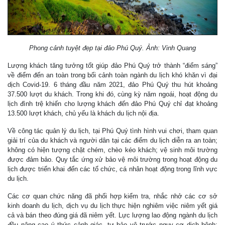
Phong cảnh tuyệt đẹp tại đảo Phú Quý. Ảnh: Vinh Quang
Lượng khách tăng tưởng tốt giúp đảo Phú Quý trở thành “điểm sáng”
về điểm đến an toàn trong bối cảnh toàn ngành du lịch khó khăn vì đại
dịch Covid-19. 6 tháng đầu năm 2021, đảo Phú Quý thu hút khoảng
37.500 lượt du khách. Trong khi đó, cùng kỳ năm ngoái, hoạt động du
lịch đình trệ khiến cho lượng khách đến đảo Phú Quý chỉ đạt khoảng
13.500 lượt khách, chủ yếu là khách du lịch nội địa.
Về công tác quản lý du lịch, tại Phú Quý tình hình vui chơi, tham quan
giải trí của du khách và người dân tại các điểm du lịch diễn ra an toàn;
không có hiện tượng chặt chém, chèo kéo khách; vệ sinh môi trường
được đảm bảo. Quy tắc ứng xử bảo vệ môi trường trong hoạt động du
lịch được triển khai đến các tổ chức, cá nhân hoạt động trong lĩnh vực
du lịch.
Các cơ quan chức năng đã phối hợp kiểm tra, nhắc nhở các cơ sở
kinh doanh du lịch, dịch vụ du lịch thực hiện nghiêm việc niêm yết giá
cả và bán theo đúng giá đã niêm yết. Lực lượng lao động ngành du lịch
đều nâng cao ý thức cảnh giác, tự bảo vệ trước nguy cơ dịch bệnh;