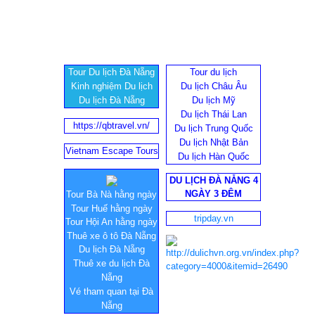
Tour Du lịch Đà Nẵng
Tour du lịch
Kinh nghiệm Du lịch
Du lịch Châu Âu
Du lịch Đà Nẵng
Du lịch Mỹ
Du lịch Thái Lan
https://qbtravel.vn/
Du lịch Trung Quốc
Du lịch Nhật Bản
Vietnam Escape Tours
Du lịch Hàn Quốc
DU LỊCH ĐÀ NẴNG 4
NGÀY 3 ĐÊM
Tour Bà Nà hằng ngày
Tour Huế hằng ngày
tripday.vn
Tour Hội An hằng ngày
Thuê xe ô tô Đà Nẵng
Du lịch Đà Nẵng
Thuê xe du lịch Đà
Nẵng
Vé tham quan tại Đà
Nẵng