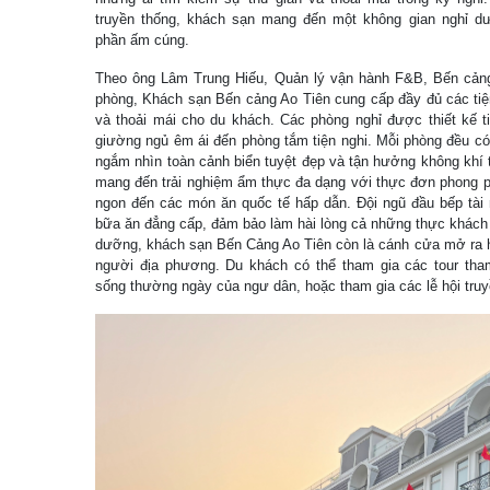
truyền thống, khách sạn mang đến một không gian nghỉ 
phần ấm cúng.
Theo ông Lâm Trung Hiếu, Quản lý vận hành F&B, Bến cảng
phòng, Khách sạn Bến cảng Ao Tiên cung cấp đầy đủ các tiện
và thoải mái cho du khách. Các phòng nghỉ được thiết kế tin
giường ngủ êm ái đến phòng tắm tiện nghi. Mỗi phòng đều có
ngắm nhìn toàn cảnh biển tuyệt đẹp và tận hưởng không khí 
mang đến trải nghiệm ẩm thực đa dạng với thực đơn phong p
ngon đến các món ăn quốc tế hấp dẫn. Đội ngũ đầu bếp tài
bữa ăn đẳng cấp, đảm bảo làm hài lòng cả những thực khách k
dưỡng, khách sạn Bến Cảng Ao Tiên còn là cánh cửa mở ra h
người địa phương. Du khách có thể tham gia các tour tham
sống thường ngày của ngư dân, hoặc tham gia các lễ hội truy