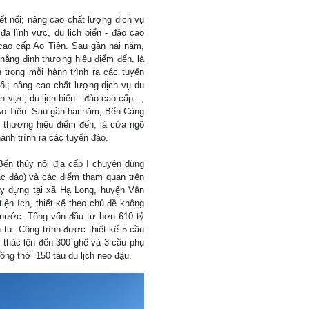
kết nối; nâng cao chất lượng dịch vụ
đa lĩnh vực, du lịch biển - đảo cao
cao cấp Ao Tiên. Sau gần hai năm,
hẳng định thương hiệu điểm đến, là
trong mỗi hành trình ra các tuyến
nối; nâng cao chất lượng dịch vụ du
 vực, du lịch biển - đảo cao cấp...,
Ao Tiên. Sau gần hai năm, Bến Cảng
 thương hiệu điểm đến, là cửa ngõ
ành trình ra các tuyến đảo.
ến thủy nội địa cấp I chuyên dùng
ác đảo) và các điểm tham quan trên
y dựng tại xã Hạ Long, huyện Vân
iện ích, thiết kế theo chủ đề không
ặt nước. Tổng vốn đầu tư hơn 610 tỷ
ư. Công trình được thiết kế 5 cầu
i thác lên đến 300 ghế và 3 cầu phụ
ồng thời 150 tàu du lịch neo đậu.