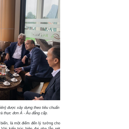
iên) được xây dựng theo tiêu chuẩn
và thực đơn Á - Âu đẳng cấp.
 biển, là một điểm đến lý tưởng cho
Với kiến trúc hiện đại pha lẫn nét