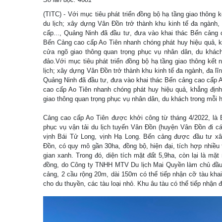
(TITC) - Với mục tiêu phát triển đồng bộ hạ tầng giao thông 
du lịch; xây dựng Vân Đồn trở thành khu kinh tế đa ngành, 
cấp..., Quảng Ninh đã đầu tư, đưa vào khai thác Bến cảng 
Bến Cảng cao cấp Ao Tiên nhanh chóng phát huy hiệu quả, k
cửa ngõ giao thông quan trọng phục vụ nhân dân, du khách 
đảo.Với mục tiêu phát triển đồng bộ hạ tầng giao thông kết 
lịch; xây dựng Vân Đồn trở thành khu kinh tế đa ngành, đa lĩnh
Quảng Ninh đã đầu tư, đưa vào khai thác Bến cảng cao cấp 
cao cấp Ao Tiên nhanh chóng phát huy hiệu quả, khẳng định
giao thông quan trọng phục vụ nhân dân, du khách trong mỗi h
Cảng cao cấp Ao Tiên được khởi công từ tháng 4/2022, là B
phục vụ vận tải du lịch tuyến Vân Đồn (huyện Vân Đồn đi c
vịnh Bái Tử Long, vịnh Hạ Long. Bến cảng được đầu tư xâ
Đồn, có quy mô gần 30ha, đồng bộ, hiện đại, tích hợp nhiều t
gian xanh. Trong đó, diện tích mặt đất 5,9ha, còn lại là m
đồng, do Công ty TNHH MTV Du lịch Mai Quyền làm chủ đầu t
cảng, 2 cầu rộng 20m, dài 150m có thể tiếp nhận cỡ tàu kha
cho du thuyền, các tàu loại nhỏ. Khu âu tàu có thể tiếp nhận đ