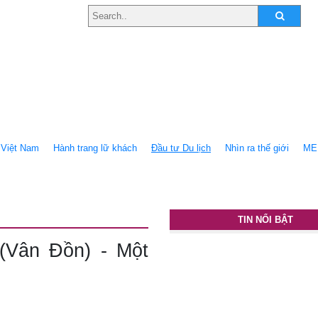
Việt Nam
Hành trang lữ khách
Ðầu tư Du lịch
Nhìn ra thế giới
ME
TIN NỔI BẬT
(Vân Đồn) - Một