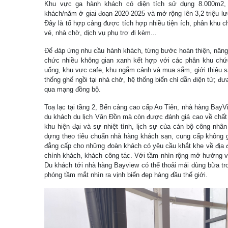
Khu vực ga hành khách có diện tích sử dụng 8.000m2, c
khách/năm ở giai đoạn 2020-2025 và mở rộng lên 3,2 triệu l
Đây là tổ hợp cảng được tích hợp nhiều tiện ích, phân khu 
vé, nhà chờ, dịch vụ phụ trợ đi kèm...
Để đáp ứng nhu cầu hành khách, từng bước hoàn thiện, nâng 
chức nhiều không gian xanh kết hợp với các phân khu chứ
uống, khu vực cafe, khu ngắm cảnh và mua sắm, giới thiệu s
thống ghế ngồi tại nhà chờ, hệ thống biển chỉ dẫn điện tử; đ
qua mạng đồng bộ.
Toạ lạc tại tầng 2, Bến cảng cao cấp Ao Tiên, nhà hàng BayVie
du khách du lịch Vân Đồn mà còn được đánh giá cao về chất 
khu hiện đại và sự nhiệt tình, lịch sự của cán bộ công nh
dựng theo tiêu chuẩn nhà hàng khách sạn, cung cấp không g
đẳng cấp cho những đoàn khách có yêu cầu khắt khe về địa 
chính khách, khách công tác. Với tầm nhìn rộng mở hướng vị
Du khách tới nhà hàng Bayview có thể thoải mái dùng bữa tron
phóng tầm mắt nhìn ra vịnh biển đẹp hàng đầu thế giới.