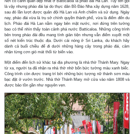
Nơi có cảnh quan đẹp nhất ở Batticaloa là pháo đài Hà Lan. Tuy tên gọi
là vậy nhưng pháo đài lại do thực dân Bồ Đào Nha xây dựng năm 1628,
sau đó lần lượt được quân đội Hà Lan và Anh chiếm và sử dụng. Ngày
nay, pháo đài vừa là trụ sở chính quyền thành phố, vừa là điểm đến du
lịch. Pháo đài Hà Lan nằm ngay bên mặt nước, nơi đứng trên tường
bao có thể nhìn thấy toàn cảnh phá nước Batticaloa. Những công trình
bên trong pháo đài đều mang tính giản tiện nhưng vẫn điểm xuyết một
số nét kiến trúc thuộc địa. Dưới cái nóng ở Sri Lanka, du khách hãy
dành cả buổi chiều để đi dưới những hàng cây trong pháo đài, cảm
nhận từng cơn gió mát thổi từ biển vào.
Một điểm đến lịch sử khác tại địa phương là nhà thờ Thánh Mary. Ngay
từ xa, người ta đã nhận ra nhà thờ nhờ bốn bức tường màu xanh biếc.
Công trình còn được trang trí bởi những bức tượng nữ thánh sơn màu
bạc đặt ở vườn trước. Nhà thờ Thánh Mary mở cửa vào năm 1808 và
được bảo tồn gần như nguyên vẹn.