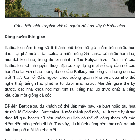
Cảnh biển nhìn từ pháo đài do người Hà Lan xây ở Batticaloa.
Dòng nước thời gian
Batticaloa nằm trong số ít thành phố trên thế giới nằm trên nhiều hòn
đảo. Tại phá nước Batticaloa ở miền đông Sri Lanka có nhiều hòn đảo,
mũi đất kề nhau, trong đó lớn nhất là đảo Puliyanthivu - “trái tim” của
Batticaloa. Chính quyền thuộc địa cũ xây dựng một số cây cầu nối các
hòn đảo lại với nhau, trong đó có cầu Kallady nổi tiếng vì những con cá
biết “hát”. Cứ tối đến, người chèo xuồng quanh khu vực cầu như thể
nghe thấy tiếng nhạc phát ra từ dưới mặt nước. Mãi đến giữa thế kỷ
trước, các nhà khoa học mới tìm ra “tiếng hát” đó thực chất là tiếng
kêu của một giống cá cóc.
Để đến Batticaloa, du khách có thể đáp máy bay, xe buýt hoặc tàu hỏa
từ thủ đô Colombo. Batticaloa là một thành phố nhỏ, lại được xây dựng
theo lối quy hoạch cũ nên khách du lịch có thể dễ dàng thăm hết các
điểm đến bằng cách đi bộ. Tuy vậy, du khách cũng nên thử ngồi xe tuk
tuk dạo phố một lần cho biết.