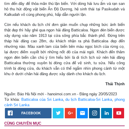
tìm đến đây để thỏa mãn thú lặn biển. Với dòng hải lưu ấm và rạn san
hô thu hút động vật biển Ấn Độ Dương, hệ sinh thái tại Pasikudah và
Kalkudah vô cùng phong phú, hấp dẫn người lặn.
Còn nếu khách du lịch chỉ đơn giản muốn chụp những bức ảnh biển
thật đẹp thì hãy ghé qua ngọn hải đăng Batticaloa. Ngọn đèn biển được
xây dựng vào năm 1913 tại cửa sông phía bắc thành phố. Đứng trên
tháp hải đăng cao 28m, du khách nhận ra phá Batticaloa đẹp đến
nhường nào. Màu xanh lam của biển bên màu ngọc bích của rừng cọ,
lại được điểm xuyết bởi những nốt đỏ của mái ngói. Khách đến thăm
ngọn đèn biển cần chú ý tìm hiểu bởi là di tích lịch sử nên hải đăng
Batticaloa thường xuyên bị đóng cửa để vệ sinh, tu sửa. Nếu công
trình bị đóng cửa, du khách vẫn có thể ngắm nhìn phong cảnh từ một
khu ở dưới chân hải đăng được xây dành cho khách du lịch.
Thái Thịnh
Nguồn: Báo Hà Nội mới - hanoimoi.com.vn - Đăng ngày 20/05/2023
Từ khóa:
Batticaloa của Sri Lanka
,
du lịch Batticaloa-Sri Lanka
,
phong
cảnh Sri Lanka
FACEBOOK
CÙNG CHUYÊN MỤC