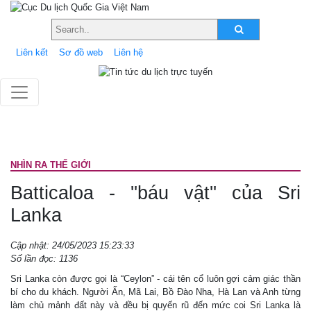
Liên kết
Sơ đồ web
Liên hệ
NHÌN RA THẾ GIỚI
Batticaloa - ''báu vật'' của Sri
Lanka
Cập nhật: 24/05/2023 15:23:33
Số lần đọc: 1136
Sri Lanka còn được gọi là “Ceylon” - cái tên cổ luôn gợi cảm giác thần
bí cho du khách. Người Ấn, Mã Lai, Bồ Đào Nha, Hà Lan và Anh từng
làm chủ mảnh đất này và đều bị quyến rũ đến mức coi Sri Lanka là