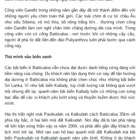
Công viên Gandhi trong những năm gần đây đã trở thành điểm đến với
những người yêu chim toàn thế giới. Các loài chim di cư từ châu Âu
như sếu Siberia, vịt mỏ thìa, bồ nông trắng lớn... thường chọn công
viên Gandhi làm nơi nghỉ chân trên chặng đường dài của mình. Trong
công viên còn có cổng Batticaloa - nơi trước khi có những cây cầu,
người đi phà từ đất liền đến đảo Puliyanthivu luôn phải bước qua cánh
cổng này.
Thả mình vào biển xanh
Các bãi biển ở Batticaloa vẫn chưa đạt được danh tiếng xứng đáng với
tiềm năng của chúng. Du khách nên tận dụng thời cơ này để tận hưởng
đại dương ở Batticaloa mà không phải chen chúc như những bãi biển
Sri Lanka. Ví như bãi biển Kallady, tuy chất lượng cát không quá vượt
trội nhưng đổi lại, quanh năm bãi biển Kallady luôn có những con sóng
bạc đầu để các vị khách yêu lướt sóng và thuyền buồm được thử sức
mình.
Hai thị trấn nghỉ mát Pasikudah và Kalkudah cách Batticaloa 35km về
phía tây bắc, ở hai bên mũi đất Kalkudah. Nơi đây đã bị tàn phá nặng
nề bởi trận sóng thần xảy ra năm 2004, và phải đến gần đây khách du
lịch mới trở lại. Nhờ rạn san hô bao quanh mũi đất Kalkudah mà bãi
biển Pasikudah và Kalkudah quanh năm yên bình. Không ít du khách