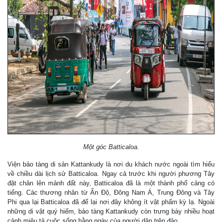
Một góc Batticaloa.
Viện bảo tàng di sản Kattankudy là nơi du khách nước ngoài tìm hiểu
về chiều dài lịch sử Batticaloa. Ngay cả trước khi người phương Tây
đặt chân lên mảnh đất này, Batticaloa đã là một thành phố cảng có
tiếng. Các thương nhân từ Ấn Độ, Đông Nam Á, Trung Đông và Tây
Phi qua lại Batticaloa đã để lại nơi đây không ít vật phẩm kỳ lạ. Ngoài
những di vật quý hiếm, bảo tàng Kattankudy còn trưng bày nhiều hoạt
cảnh miêu tả cuộc sống hằng ngày của người dân trên đảo.