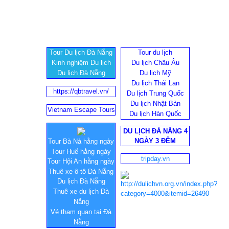
Tour Du lịch Đà Nẵng
Tour du lịch
Kinh nghiệm Du lịch
Du lịch Châu Âu
Du lịch Đà Nẵng
Du lịch Mỹ
Du lịch Thái Lan
https://qbtravel.vn/
Du lịch Trung Quốc
Du lịch Nhật Bản
Vietnam Escape Tours
Du lịch Hàn Quốc
DU LỊCH ĐÀ NẴNG 4
NGÀY 3 ĐÊM
Tour Bà Nà hằng ngày
Tour Huế hằng ngày
tripday.vn
Tour Hội An hằng ngày
Thuê xe ô tô Đà Nẵng
Du lịch Đà Nẵng
Thuê xe du lịch Đà
Nẵng
Vé tham quan tại Đà
Nẵng