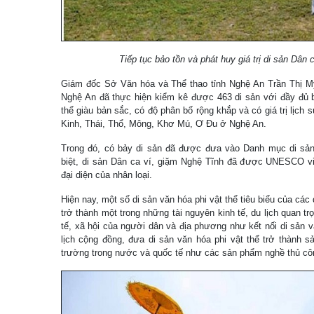
Tiếp tục bảo tồn và phát huy giá trị di sản Dân 
Giám đốc Sở Văn hóa và Thể thao tỉnh Nghệ An Trần Thị Mỹ 
Nghệ An đã thực hiện kiểm kê được 463 di sản với đầy đủ bả
thể giàu bản sắc, có độ phân bố rộng khắp và có giá trị lịch 
Kinh, Thái, Thổ, Mông, Khơ Mú, Ơ Đu ở Nghệ An.
Trong đó, có bảy di sản đã được đưa vào Danh mục di sản 
biệt, di sản Dân ca ví, giặm Nghệ Tĩnh đã được UNESCO vin
đại diện của nhân loại.
Hiện nay, một số di sản văn hóa phi vật thể tiêu biểu của các 
trở thành một trong những tài nguyên kinh tế, du lịch quan tr
tế, xã hội của người dân và địa phương như kết nối di sản vă
lịch cộng đồng, đưa di sản văn hóa phi vật thể trở thành s
trường trong nước và quốc tế như các sản phẩm nghề thủ côn