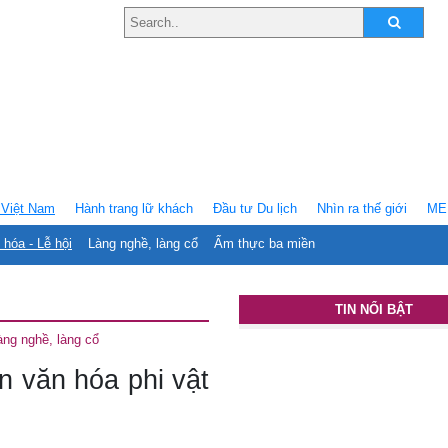
Việt Nam
Hành trang lữ khách
Ðầu tư Du lịch
Nhìn ra thế giới
ME
 hóa - Lễ hội
Làng nghề, làng cổ
Ẩm thực ba miền
TIN NỔI BẬT
àng nghề, làng cổ
ản văn hóa phi vật