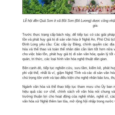
Lễ hội đền Quả Sơn ở xã Bồi Sơn (Đô Lương) được công nhận 
gia.
Trước thực trạng cấp bách này, để tiếp tục có các giải pháp
tồn và phát huy giá trị di sản văn hóa ở Nghệ An, Phó Chủ tị
Đình Long yêu cầu: Các cấp ủy Đảng, chính quyền các địa
hóa và thể thao và toàn thể nhân dân cần làm tốt hơn nữa 
cho việc bảo tồn, phát huy giá trị di sản văn hóa; quản lý tốt
quán, tri thức, các loại hình văn hóa nghệ thuật dân gian.
Bên cạnh đó, tiếp tục nghiên cứu, sưu tầm, kiểm kê, phát huy
phi vật thể, nhất là ví, giặm Nghệ Tĩnh và các di sản văn hó
chú trọng tôn vinh và tạo điều kiện cho nghệ nhân bảo lưu, th
Ngành văn hóa và thể thao tiếp tục tham mưu cho Ủy ban n
hiệu quả các cơ chế, chính sách về văn hóa nói chung và 
trường thuận lợi cho hoạt động của nghệ nhân, nghệ sĩ, cá
văn hóa xứ Nghệ thêm lan tỏa, mở rộng hội nhập trong nước 