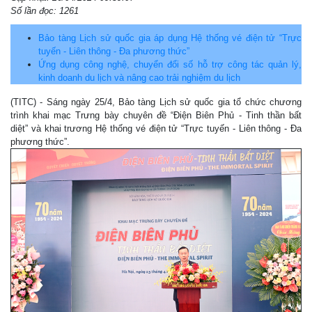
Số lần đọc: 1261
Bảo tàng Lịch sử quốc gia áp dụng Hệ thống vé điện tử “Trực
tuyến - Liên thông - Đa phương thức”
Ứng dụng công nghệ, chuyển đổi số hỗ trợ công tác quản lý,
kinh doanh du lịch và nâng cao trải nghiệm du lịch
(TITC) - Sáng ngày 25/4, Bảo tàng Lịch sử quốc gia tổ chức chương
trình khai mạc Trưng bày chuyên đề “Điện Biên Phủ - Tinh thần bất
diệt” và khai trương Hệ thống vé điện tử “Trực tuyến - Liên thông - Đa
phương thức”.