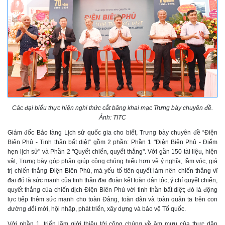
Các đại biểu thực hiện nghi thức cắt băng khai mạc Trưng bày chuyên đề.
Ảnh: TITC
Giám đốc Bảo tàng Lịch sử quốc gia cho biết, Trưng bày chuyên đề “Điện
Biên Phủ - Tinh thần bất diệt” gồm 2 phần: Phần 1 "Điện Biên Phủ - Điểm
hẹn lịch sử" và Phần 2 "Quyết chiến, quyết thắng". Với gần 150 tài liệu, hiện
vật, Trưng bày góp phần giúp công chúng hiểu hơn về ý nghĩa, tầm vóc, giá
trị chiến thắng Điện Biên Phủ, mà yếu tố tiên quyết làm nên chiến thắng vĩ
đại đó là sức mạnh của tinh thần đại đoàn kết toàn dân tộc; ý chí quyết chiến,
quyết thắng của chiến dịch Điện Biên Phủ với tinh thần bất diệt; đó là động
lực tiếp thêm sức mạnh cho toàn Đảng, toàn dân và toàn quân ta trên con
đường đổi mới, hội nhập, phát triển, xây dựng và bảo vệ Tổ quốc.
Với phần 1, triển lãm giới thiệu tới công chúng về âm mưu của thực dân