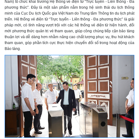
Nam) tổ chức khai trương Hệ thống vé điện tử “Trực tuyến - Liên thông - Đa
phương thức”. Đây là một sản phẩm nằm trong hệ sinh thái du lịch thông
minh của Cục Du lịch Quốc gia Việt Nam do Trung tâm Thông tin du lịch phát
triển. Hệ thống vé điện tử “Trực tuyến - Liên thông - Đa phương thức” là giải
pháp mới, có tính năng vượt trội với các hệ thống vé điện tử hiện hành, đổi
mới phương thức quản trị vé tham quan, giúp công chúng tiếp cận bảo tàng
thuận lợi và dễ dàng hơn nhằm nâng cao chất lượng phục vụ, thu hút khách
tham quan, góp phần tích cực thực hiện chuyển đổi số trong hoạt động của
Bảo tàng.