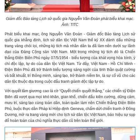
Giám đốc Bảo tàng Lịch sử quốc gia Nguyễn Văn Đoàn phát biểu khai mạc.
Ảnh: TITC
Phát biểu khai mạc, ông Nguyễn Văn Đoàn - Giám đốc Bảo tàng Lịch sử
quốc gia khẳng định, lịch sử dân tộc Việt Nam thế kỷ XX đánh dấu những
trang vàng chói lọi, những kỳ tích mà nhân dân ta đã làm nên dưới sự lãnh
đạo của Đảng Cộng sản Việt Nam. Một trong những kỳ tích đó là Chiến
thắng Điện Biên Phủ ngày 07/5/1954 - biểu tượng của khát vọng hòa bình, ý
chí độc lập, tự do của dân tộc Việt Nam. Từ đây, Việt Nam - Hồ Chí Minh -
Điện Biên Phủ đã trở thành biểu tượng sáng ngời của tinh thần quật cường
và bất khuất, trí thông minh, sáng tạo, trở thành niềm tin, là sự cổ vũ cho các
dân tộc thuộc địa trong cuộc đấu tranh giành độc lập tự do.
Với quyết tâm giương cao lá cờ “Quyết chiến quyết thắng,” các chiến sỹ Điện
Biên đã vượt qua mọi khó khăn, gian khổ, chiến đấu kiên cường, dũng cảm,
mưu trí, sáng tạo cùng toàn dân, toàn quân làm nên Chiến thắng Điện Biên
Phủ, buộc thực dân Pháp kí Hiệp định Geneva, chấm dứt chiến tranh ở Đông
Dương, mở ra trang vàng mới cho lịch sử dân tộc Việt Nam, báo hiệu sự sụp
đổ hoàn toàn của chủ nghĩa thực dân cũ trên toàn thế giới.