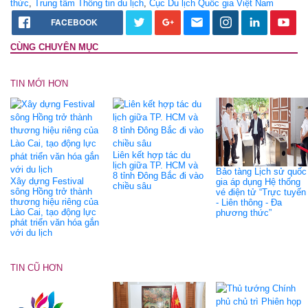
thức
,
Trung tâm Thông tin du lịch
,
Cục Du lịch Quốc gia Việt Nam
FACEBOOK
CÙNG CHUYÊN MỤC
TIN MỚI HƠN
Liên kết hợp tác du
lịch giữa TP. HCM và
Bảo tàng Lịch sử quốc
8 tỉnh Đông Bắc đi vào
Xây dựng Festival
gia áp dụng Hệ thống
chiều sâu
sông Hồng trở thành
vé điện tử “Trực tuyến
thương hiệu riêng của
- Liên thông - Đa
Lào Cai, tạo động lực
phương thức”
phát triển văn hóa gắn
với du lịch
TIN CŨ HƠN