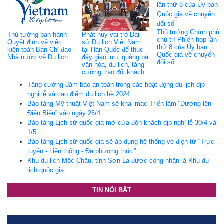
Thủ tướng Chính phủ
Thủ tướng ban hành
Phát huy vai trò Đại
chủ trì Phiên họp lần
Quyết định về việc
sứ Du lịch Việt Nam
thứ 8 của Ủy ban
kiện toàn Ban Chỉ đạo
tại Hàn Quốc để thúc
Quốc gia về chuyển
Nhà nước về Du lịch
đẩy giao lưu, quảng bá
đổi số
văn hóa, du lịch, tăng
cường trao đổi khách
Tăng cường đảm bảo an toàn trong các hoạt động du lịch dịp
nghỉ lễ và cao điểm du lịch hè 2024
Bảo tàng Mỹ thuật Việt Nam sẽ khai mạc Triển lãm “Đường lên
Điện Biên” vào ngày 26/4
Bảo tàng Lịch sử quốc gia mở cửa đón khách dịp nghỉ lễ 30/4 và
1/5
Bảo tàng Lịch sử quốc gia sẽ áp dụng hệ thống vé điện tử “Trực
tuyến - Liên thông - Đa phương thức”
Khu du lịch Mộc Châu, tỉnh Sơn La được công nhận là Khu du
lịch quốc gia
TIN NỔI BẬT