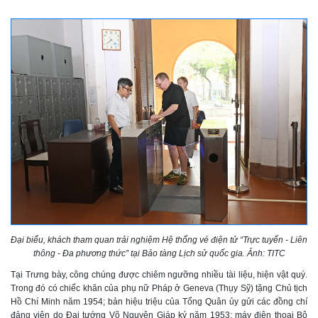
Đại biểu, khách tham quan trải nghiệm Hệ thống vé điện tử “Trực tuyến - Liên
thông - Đa phương thức” tại Bảo tàng Lịch sử quốc gia. Ảnh: TITC
Tại Trưng bày, công chúng được chiêm ngưỡng nhiều tài liệu, hiện vật quý.
Trong đó có chiếc khăn của phụ nữ Pháp ở Geneva (Thụy Sỹ) tặng Chủ tịch
Hồ Chí Minh năm 1954; bản hiệu triệu của Tổng Quân ủy gửi các đồng chí
đảng viên do Đại tướng Võ Nguyên Giáp ký năm 1953; máy điện thoại Bộ