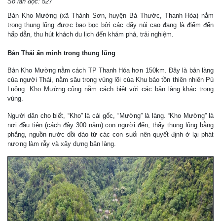
Số lần đọc: 527
Bản Kho Mường (xã Thành Sơn, huyện Bá Thước, Thanh Hóa) nằm
trong thung lũng được bao bọc bởi các dãy núi cao đang là điểm đến
hấp dẫn, thu hút khách du lịch đến khám phá, trải nghiệm.
Bản Thái ẩn mình trong thung lũng
Bản Kho Mường nằm cách TP Thanh Hóa hơn 150km. Đây là bản làng
của người Thái, nằm sâu trong vùng lõi của Khu bảo tồn thiên nhiên Pù
Luông. Kho Mường cũng nằm cách biệt với các bản làng khác trong
vùng.
Người dân cho biết, “Kho” là cái gốc, “Mường” là làng. “Kho Mường” là
nơi đầu tiên (cách đây 300 năm) con người đến, thấy thung lũng bằng
phẳng, nguồn nước dồi dào từ các con suối nên quyết định ở lại phát
nương làm rẫy và xây dựng bản làng.