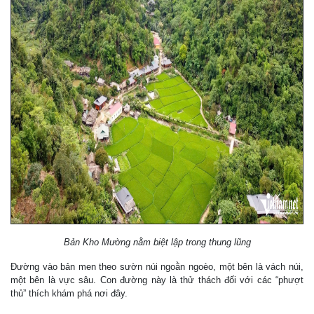
Bản Kho Mường nằm biệt lập trong thung lũng
Đường vào bản men theo sườn núi ngoằn ngoèo, một bên là vách núi,
một bên là vực sâu. Con đường này là thử thách đối với các “phượt
thủ” thích khám phá nơi đây.