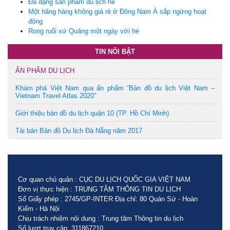
Đa dạng sản phẩm du lịch hè
Một hãng hàng không giá rẻ ở Đông Nam Á sắp ngừng hoạt
động
Rong ruổi xứ Quảng một ngày với hè
TIN NỔI BẬT
ẤN PHẨM DU LỊCH
Khám phá Việt Nam qua ấn phẩm “Bản đồ du lịch Việt Nam –
Vietnam Travel Atlas 2020”
Giới thiệu bản đồ du lịch quận 10 (TP. Hồ Chí Minh)
Tái bản Bản đồ Du lịch Đà Nẵng năm 2017
Cơ quan chủ quản : CỤC DU LỊCH QUỐC GIA VIỆT NAM
Đơn vị thực hiện : TRUNG TÂM THÔNG TIN DU LỊCH
Số Giấy phép : 2745/GP-INTER Địa chỉ: 80 Quán Sứ - Hoàn
Kiếm - Hà Nội
Chịu trách nhiệm nội dung : Trung tâm Thông tin du lịch
Số lượt truy cập: 311867210