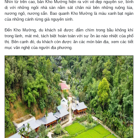
Nhìn từ trên cao, bản Kho Mường hiện ra với vẻ đẹp nguyên sơ, bình
dị với những ngôi nhà sàn nằm sát chân núi bên những ruộng lúa,
nương ngô, nương sắn. Bao quanh Kho Mường là màu xanh bạt ngàn
của những cánh rừng già nguyên sinh.
Đến Kho Mường, du khách sẽ được đắm chìm trong bầu không khí
trong lành, mát mẻ, tách biệt hoàn toàn với sự ồn ào náo nhiệt của phố
thị. Bên cạnh đó, du khách còn được ăn các món bản địa, xem các tiết
mục văn nghệ của người địa phương.