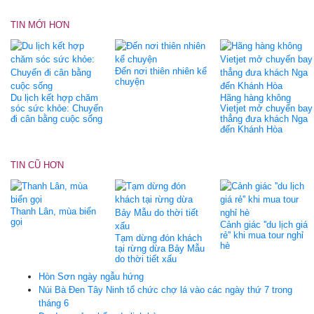
TIN MỚI HƠN
Đến nơi thiên nhiên kể
chuyện
Du lịch kết hợp chăm
Hãng hàng không
sóc sức khỏe: Chuyến
Vietjet mở chuyến bay
đi cân bằng cuộc sống
thẳng đưa khách Nga
đến Khánh Hòa
TIN CŨ HƠN
Thanh Lân, mùa biển
gọi
Cảnh giác ''du lịch giá
rẻ'' khi mua tour nghỉ
Tạm dừng đón khách
hè
tại rừng dừa Bảy Mẫu
do thời tiết xấu
Hòn Sơn ngày ngẫu hứng
Núi Bà Đen Tây Ninh tổ chức chợ lá vào các ngày thứ 7 trong
tháng 6