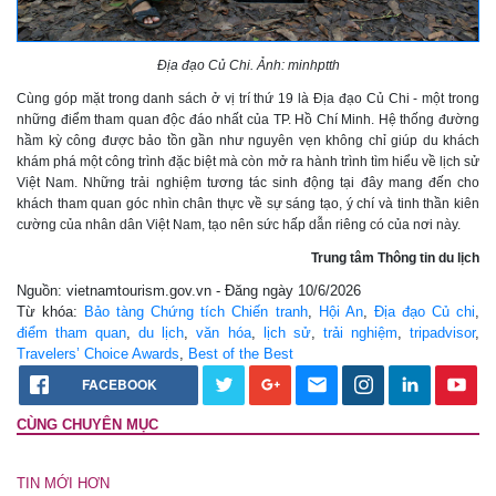
Địa đạo Củ Chi. Ảnh: minhptth
Cùng góp mặt trong danh sách ở vị trí thứ 19 là Địa đạo Củ Chi - một trong
những điểm tham quan độc đáo nhất của TP. Hồ Chí Minh. Hệ thống đường
hầm kỳ công được bảo tồn gần như nguyên vẹn không chỉ giúp du khách
khám phá một công trình đặc biệt mà còn mở ra hành trình tìm hiểu về lịch sử
Việt Nam. Những trải nghiệm tương tác sinh động tại đây mang đến cho
khách tham quan góc nhìn chân thực về sự sáng tạo, ý chí và tinh thần kiên
cường của nhân dân Việt Nam, tạo nên sức hấp dẫn riêng có của nơi này.
Trung tâm Thông tin du lịch
Nguồn: vietnamtourism.gov.vn - Đăng ngày 10/6/2026
Từ khóa:
Bảo tàng Chứng tích Chiến tranh
,
Hội An
,
Địa đạo Củ chi
,
điểm tham quan
,
du lịch
,
văn hóa
,
lịch sử
,
trải nghiệm
,
tripadvisor
,
Travelers’ Choice Awards
,
Best of the Best
FACEBOOK
CÙNG CHUYÊN MỤC
TIN MỚI HƠN