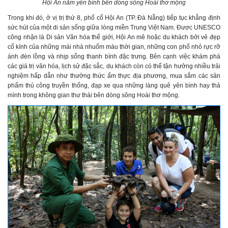
Hội An nằm yên bình bên dòng sông Hoài thơ mộng
Trong khi đó, ở vị trị thứ 8, phố cổ Hội An (TP. Đà Nẵng) tiếp tục khẳng định
sức hút của một di sản sống giữa lòng miền Trung Việt Nam.
Được UNESCO
công nhận là Di sản Văn hóa thế giới, Hội An mê hoặc du khách bởi vẻ đẹp
cổ kính của những mái nhà nhuốm màu thời gian, những con phố nhỏ rực rỡ
ánh đèn lồng và nhịp sống thanh bình đặc trưng. Bên cạnh việc khám phá
các giá trị văn hóa, lịch sử đặc sắc, du khách còn có thể tận hưởng nhiều trải
nghiệm hấp dẫn như thưởng thức ẩm thực địa phương, mua sắm các sản
phẩm thủ công truyền thống, đạp xe qua những làng quê yên bình hay thả
mình trong không gian thư thái bên dòng sông Hoài thơ mộng.