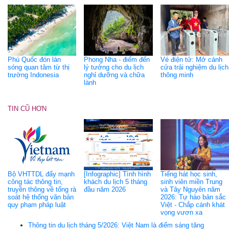
Phú Quốc đón làn
Phong Nha - điểm đến
Vé điện tử: Mở cánh
sóng quan tâm từ thị
lý tưởng cho du lịch
cửa trải nghiệm du lịch
trường Indonesia
nghỉ dưỡng và chữa
thông minh
lành
TIN CŨ HƠN
Bộ VHTTDL đẩy mạnh
[Infographic] Tình hình
Tiếng hát học sinh,
công tác thông tin,
khách du lịch 5 tháng
sinh viên miền Trung
truyền thông về tổng rà
đầu năm 2026
và Tây Nguyên năm
soát hệ thống văn bản
2026: Tự hào bản sắc
quy phạm pháp luật
Việt - Chắp cánh khát
vọng vươn xa
Thông tin du lịch tháng 5/2026: Việt Nam là điểm sáng tăng