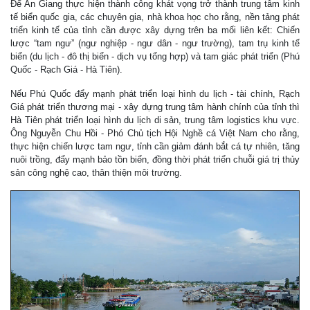
Để An Giang thực hiện thành công khát vọng trở thành trung tâm kinh
tế biển quốc gia, các chuyên gia, nhà khoa học cho rằng, nền tảng phát
triển kinh tế của tỉnh cần được xây dựng trên ba mối liên kết: Chiến
lược “tam ngư” (ngư nghiệp - ngư dân - ngư trường), tam trụ kinh tế
biển (du lịch - đô thị biển - dịch vụ tổng hợp) và tam giác phát triển (Phú
Quốc - Rạch Giá - Hà Tiên).
Nếu Phú Quốc đẩy mạnh phát triển loại hình du lịch - tài chính, Rạch
Giá phát triển thương mại - xây dựng trung tâm hành chính của tỉnh thì
Hà Tiên phát triển loại hình du lịch di sản, trung tâm logistics khu vực.
Ông Nguyễn Chu Hồi - Phó Chủ tịch Hội Nghề cá Việt Nam cho rằng,
thực hiện chiến lược tam ngư, tỉnh cần giảm đánh bắt cá tự nhiên, tăng
nuôi trồng, đẩy mạnh bảo tồn biển, đồng thời phát triển chuỗi giá trị thủy
sản công nghệ cao, thân thiện môi trường.