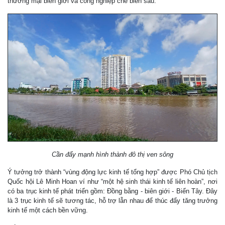
thương mại biên giới và công nghiệp chế biến sâu.
Cần đẩy mạnh hình thành đô thị ven sông
Ý tưởng trở thành “vùng động lực kinh tế tổng hợp” được Phó Chủ tịch
Quốc hội Lê Minh Hoan ví như “một hệ sinh thái kinh tế liên hoàn”, nơi
có ba trục kinh tế phát triển gồm: Đồng bằng - biên giới - Biển Tây. Đây
là 3 trục kinh tế sẽ tương tác, hỗ trợ lẫn nhau để thúc đẩy tăng trưởng
kinh tế một cách bền vững.