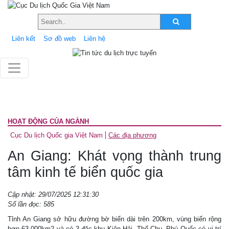
Liên kết
Sơ đồ web
Liên hệ
HOẠT ĐỘNG CỦA NGÀNH
Cục Du lịch Quốc gia Việt Nam
Các địa phương
An Giang: Khát vọng thành trung
tâm kinh tế biển quốc gia
Cập nhật: 29/07/2025 12:31:30
Số lần đọc: 585
Tỉnh An Giang sở hữu đường bờ biển dài trên 200km, vùng biển rộng
hơn 63.000km2 và có 3 đặc khu Kiên Hải, Thổ Chu, Phú Quốc có vị trí