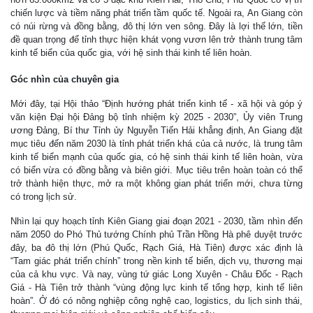
chiến lược và tiềm năng phát triển tầm quốc tế. Ngoài ra, An Giang còn
có núi rừng và đồng bằng, đô thị lớn ven sông. Đây là lợi thế lớn, tiền
đề quan trọng để tỉnh thực hiện khát vọng vươn lên trở thành trung tâm
kinh tế biển của quốc gia, với hệ sinh thái kinh tế liên hoàn.
Góc nhìn của chuyên gia
Mới đây, tại Hội thảo “Định hướng phát triển kinh tế - xã hội và góp ý
văn kiện Đại hội Đảng bộ tỉnh nhiệm kỳ 2025 - 2030”, Ủy viên Trung
ương Đảng, Bí thư Tỉnh ủy Nguyễn Tiến Hải khẳng định, An Giang đặt
mục tiêu đến năm 2030 là tỉnh phát triển khá của cả nước, là trung tâm
kinh tế biển mạnh của quốc gia, có hệ sinh thái kinh tế liên hoàn, vừa
có biển vừa có đồng bằng và biên giới. Mục tiêu trên hoàn toàn có thể
trở thành hiện thực, mở ra một không gian phát triển mới, chưa từng
có trong lịch sử.
Nhìn lại quy hoạch tỉnh Kiên Giang giai đoạn 2021 - 2030, tầm nhìn đến
năm 2050 do Phó Thủ tướng Chính phủ Trần Hồng Hà phê duyệt trước
đây, ba đô thị lớn (Phú Quốc, Rạch Giá, Hà Tiên) được xác định là
“Tam giác phát triển chính” trong nền kinh tế biển, dịch vụ, thương mại
của cả khu vực. Và nay, vùng tứ giác Long Xuyên - Châu Đốc - Rạch
Giá - Hà Tiên trở thành “vùng động lực kinh tế tổng hợp, kinh tế liên
hoàn”. Ở đó có nông nghiệp công nghệ cao, logistics, du lịch sinh thái,