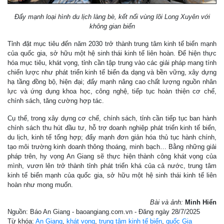
Đẩy mạnh loại hình du lịch làng bè, kết nối vùng lõi Long Xuyên với
không gian biển
Tỉnh đặt mục tiêu đến năm 2030 trở thành trung tâm kinh tế biển mạnh
của quốc gia, sở hữu một hệ sinh thái kinh tế liên hoàn. Để hiện thực
hóa mục tiêu, khát vọng, tỉnh cần tập trung vào các giải pháp mang tính
chiến lược như phát triển kinh tế biển đa dạng và bền vững, xây dựng
hạ tầng đồng bộ, hiện đại; đẩy mạnh nâng cao chất lượng nguồn nhân
lực và ứng dụng khoa học, công nghệ, tiếp tục hoàn thiện cơ chế,
chính sách, tăng cường hợp tác.
Cụ thể, trong xây dựng cơ chế, chính sách, tỉnh cần tiếp tục ban hành
chính sách thu hút đầu tư, hỗ trợ doanh nghiệp phát triển kinh tế biển,
du lịch, kinh tế tổng hợp; đẩy mạnh đơn giản hóa thủ tục hành chính,
tạo môi trường kinh doanh thông thoáng, minh bạch… Bằng những giải
pháp trên, hy vọng An Giang sẽ thực hiện thành công khát vọng của
mình, vươn lên trở thành tỉnh phát triển khá của cả nước, trung tâm
kinh tế biển mạnh của quốc gia, sở hữu một hệ sinh thái kinh tế liên
hoàn như mong muốn.
Bài và ảnh:
Minh Hiển
Nguồn: Báo An Giang - baoangiang.com.vn - Đăng ngày 28/7/2025
Từ khóa:
An Giang
,
khát vọng
,
trung tâm kinh tế biển
,
quốc Gia