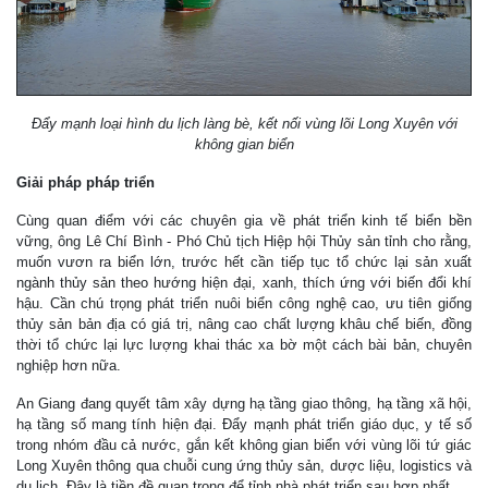
Đẩy mạnh loại hình du lịch làng bè, kết nối vùng lõi Long Xuyên với
không gian biển
Giải pháp pháp triển
Cùng quan điểm với các chuyên gia về phát triển kinh tế biển bền
vững, ông Lê Chí Bình - Phó Chủ tịch Hiệp hội Thủy sản tỉnh cho rằng,
muốn vươn ra biển lớn, trước hết cần tiếp tục tổ chức lại sản xuất
ngành thủy sản theo hướng hiện đại, xanh, thích ứng với biến đổi khí
hậu. Cần chú trọng phát triển nuôi biển công nghệ cao, ưu tiên giống
thủy sản bản địa có giá trị, nâng cao chất lượng khâu chế biến, đồng
thời tổ chức lại lực lượng khai thác xa bờ một cách bài bản, chuyên
nghiệp hơn nữa.
An Giang đang quyết tâm xây dựng hạ tầng giao thông, hạ tầng xã hội,
hạ tầng số mang tính hiện đại. Đẩy mạnh phát triển giáo dục, y tế số
trong nhóm đầu cả nước, gắn kết không gian biển với vùng lõi tứ giác
Long Xuyên thông qua chuỗi cung ứng thủy sản, dược liệu, logistics và
du lịch. Đây là tiền đề quan trọng để tỉnh nhà phát triển sau hợp nhất.