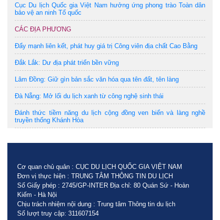
Cục Du lịch Quốc gia Việt Nam hưởng ứng phong trào Toàn dân
bảo vệ an ninh Tổ quốc
CÁC ĐỊA PHƯƠNG
Đẩy mạnh liên kết, phát huy giá trị Công viên địa chất Cao Bằng
Đắk Lắk: Dư địa phát triển bền vững
Lâm Đồng: Giữ gìn bản sắc văn hóa qua tên đất, tên làng
Đà Nẵng: Mở lối du lịch xanh từ công nghệ sinh thái
Đánh thức tiềm năng du lịch cộng đồng ven biển và làng nghề
truyền thống Khánh Hòa
Cơ quan chủ quản : CỤC DU LỊCH QUỐC GIA VIỆT NAM
Đơn vị thực hiện : TRUNG TÂM THÔNG TIN DU LỊCH
Số Giấy phép : 2745/GP-INTER Địa chỉ: 80 Quán Sứ - Hoàn
Kiếm - Hà Nội
Chịu trách nhiệm nội dung : Trung tâm Thông tin du lịch
Số lượt truy cập: 311607154