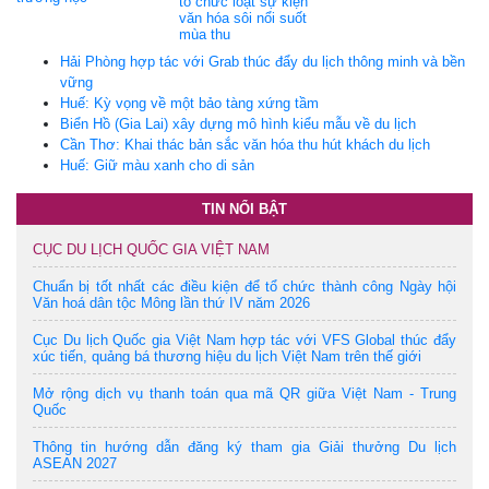
tổ chức loạt sự kiện
văn hóa sôi nổi suốt
mùa thu
Hải Phòng hợp tác với Grab thúc đẩy du lịch thông minh và bền
vững
Huế: Kỳ vọng về một bảo tàng xứng tầm
Biển Hồ (Gia Lai) xây dựng mô hình kiểu mẫu về du lịch
Cần Thơ: Khai thác bản sắc văn hóa thu hút khách du lịch
Huế: Giữ màu xanh cho di sản
TIN NỔI BẬT
CỤC DU LỊCH QUỐC GIA VIỆT NAM
Chuẩn bị tốt nhất các điều kiện để tổ chức thành công Ngày hội
Văn hoá dân tộc Mông lần thứ IV năm 2026
Cục Du lịch Quốc gia Việt Nam hợp tác với VFS Global thúc đẩy
xúc tiến, quảng bá thương hiệu du lịch Việt Nam trên thế giới
Mở rộng dịch vụ thanh toán qua mã QR giữa Việt Nam - Trung
Quốc
Thông tin hướng dẫn đăng ký tham gia Giải thưởng Du lịch
ASEAN 2027