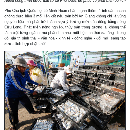
Nhiều công trình được đầu tư tại Phú Quốc để phục vụ phát triển du lịch
Phó Chủ tịch Quốc hội Lê Minh Hoan nhấn mạnh thêm: “Tỉnh cần nhanh
chóng thực hiện 3 mối liên kết nêu trên bởi An Giang không chỉ là vùng
nguyên liệu mà phải trở thành vựa ý tưởng mới của đồng bằng sông
Cửu Long. Phát triển nông nghiệp, thủy sản trong tương lai không thể
tách biệt từng ngành, mà phải nhìn như một hệ sinh thái đa tầng. Trong
đó, giá trị sinh thái - văn hóa - kinh tế - công nghệ - đổi mới sáng tạo
được tích hợp chặt chẽ”.