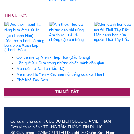
thực Phan Rang
TIN CŨ HƠN
Ẩm thực Huế và
Món canh bon của
những cặp bài trùng
người Thái Tây Bắc
Dẻo thơm bánh lá răng
bừa ở xã Xuân Lập
(Thanh Hóa)
Gỏi cá mè Lý Viên - Hiệp Hòa (Bắc Giang)
Hồn quê Xứ Dừa trong những chiếc bánh dân gian
Mùa cốm ở Na Lo (Bắc Hà)
Mắm tép Hà Yên – đặc sản nổi tiếng của xứ Thanh
Phở khô Tây Sơn
TIN NỔI BẬT
Cơ quan chủ quản : CỤC DU LỊCH QUỐC GIA VIỆT NAM
Đơn vị thực hiện : TRUNG TÂM THÔNG TIN DU LỊCH
Số Giấy phép : 2745/GP-INTER Địa chỉ: 80 Quán Sứ - Hoàn