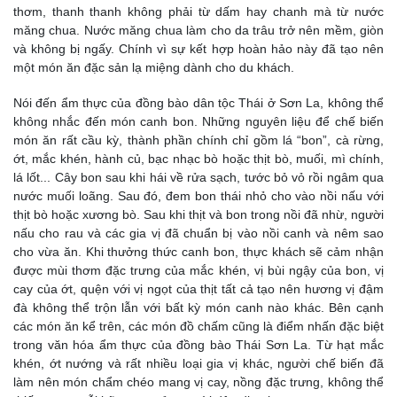
thơm, thanh thanh không phải từ dấm hay chanh mà từ nước
măng chua. Nước măng chua làm cho da trâu trở nên mềm, giòn
và không bị ngấy. Chính vì sự kết hợp hoàn hảo này đã tạo nên
một món ăn đặc sản lạ miệng dành cho du khách.
Nói đến ẩm thực của đồng bào dân tộc Thái ở Sơn La, không thể
không nhắc đến món canh bon. Những nguyên liệu để chế biến
món ăn rất cầu kỳ, thành phần chính chỉ gồm lá “bon”, cà rừng,
ớt, mắc khén, hành củ, bạc nhạc bò hoặc thịt bò, muối, mì chính,
lá lốt... Cây bon sau khi hái về rửa sạch, tước bỏ vỏ rồi ngâm qua
nước muối loãng. Sau đó, đem bon thái nhỏ cho vào nồi nấu với
thịt bò hoặc xương bò. Sau khi thịt và bon trong nồi đã nhừ, người
nấu cho rau và các gia vị đã chuẩn bị vào nồi canh và nêm sao
cho vừa ăn. Khi thưởng thức canh bon, thực khách sẽ cảm nhận
được mùi thơm đặc trưng của mắc khén, vị bùi ngậy của bon, vị
cay của ớt, quện với vị ngọt của thịt tất cả tạo nên hương vị đậm
đà không thể trộn lẫn với bất kỳ món canh nào khác. Bên cạnh
các món ăn kể trên, các món đồ chấm cũng là điểm nhấn đặc biệt
trong văn hóa ẩm thực của đồng bào Thái Sơn La. Từ hạt mắc
khén, ớt nướng và rất nhiều loại gia vị khác, người chế biến đã
làm nên món chẩm chéo mang vị cay, nồng đặc trưng, không thể