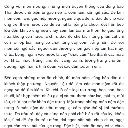
Cùng với món nướng, những món truyền thống của đồng bào
Thái được chế biến từ gạo nếp là cơm lam, xôi ngũ sắc. Để làm
món cơm lam, gạo nếp nương, ngâm ủ qua đêm. Sau đó cho vào
ống tre, thêm nước vừa đủ và nút lại bằng lá chuối, đốt trên bếp
lửa đến khi vỏ ống nứa cháy sém lan tỏa mùi thơm từ gạo, ống
nứa không còn nước là chín. Sau đó chẻ tách từng phần cật chỉ
còn lại lớp lụa mỏng bó chặt từng cây cơm trắng nõn. Đối với
món xôi ngũ sắc, người dân thường chọn gạo nếp tan hạt mẩy,
chắc, bóng; ngâm vào nước lá cây “khảu cắm” tạo thành các màu
xôi khác nhau: trắng, tím, đỏ, vàng, xanh, tượng trưng cho âm,
dương, ngũ, hành, tình đoàn kết các dân tộc anh em.
Bên cạnh những món ăn chính, thì món nộm cũng hấp dẫn du
khách thập phương. Nguyên liệu để làm các món nộm rất đa
dạng và dễ tìm kiếm. Khi chỉ là các loại rau rừng, hoa ban, hoa
chuối, kết hợp thêm nhiều gia vị và rau thơm như lạc, mùi ta, mùi
tàu, chút hạt mắc khén đặc trưng. Một trong những món nộm đặc
trưng là món nộm da trâu mang lại cảm giác thú vị khi thưởng
thức. Da trâu rất dày và cứng nên phải chế biến rất cầu kỳ, khéo
léo, tỉ mỉ để lớp da trâu mềm, dai ngon sần sật, chua chua, ngọt
ngọt còn có vị bùi của lạc rang. Đặc biệt, món ăn này có vị chua