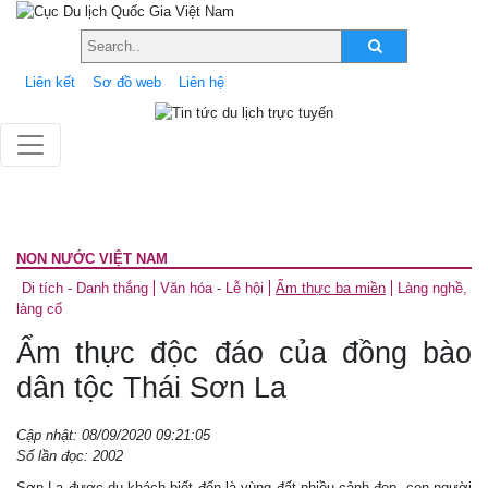
Liên kết
Sơ đồ web
Liên hệ
NON NƯỚC VIỆT NAM
Di tích - Danh thắng
Văn hóa - Lễ hội
Ẩm thực ba miền
Làng nghề,
làng cổ
Ẩm thực độc đáo của đồng bào
dân tộc Thái Sơn La
Cập nhật: 08/09/2020 09:21:05
Số lần đọc: 2002
Sơn La được du khách biết đến là vùng đất nhiều cảnh đẹp, con người