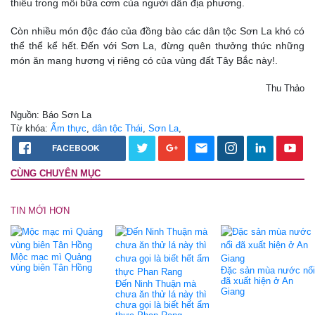
thiếu trong mỗi bữa cơm của người dân địa phương.
Còn nhiều món độc đáo của đồng bào các dân tộc Sơn La khó có
thể thể kể hết. Đến với Sơn La, đừng quên thưởng thức những
món ăn mang hương vị riêng có của vùng đất Tây Bắc này!.
Thu Thảo
Nguồn: Báo Sơn La
Từ khóa:
Ẩm thực
,
dân tộc Thái
,
Sơn La
,
FACEBOOK
CÙNG CHUYÊN MỤC
TIN MỚI HƠN
Mộc mạc mì Quảng
vùng biên Tân Hồng
Đặc sản mùa nước nổi
đã xuất hiện ở An
Đến Ninh Thuận mà
Giang
chưa ăn thử lá này thì
chưa gọi là biết hết ẩm