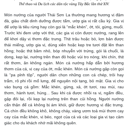
Thể thao và Du lịch
các dân tộc vùng Tây Bắc lần thứ XIV.
Món nướng của người Thái Sơn La thường mang hương vị đậm
đà, giàu chất dinh dưỡng được tẩm, ướp gia vị rất cầu kỳ. Gia vị
để ướp là tiêu rừng hay còn gọi là “mắc khén”, ớt, tỏi, gừng, muối.
Trước khi đem ướp với thịt, các gia vị còn được nướng, rang lên
để khơi dậy vị thơm đặc trưng. Thịt trâu hoặc bò, lợn bản được
thái miếng, ướp gia vị, dùng xiên hoặc kẹp tre tươi đặt lên than
hồng; hoặc thịt băm nhỏ, bóp nhuyễn với trứng, gói lá chuối, lá
dong, kẹp lại, nướng trên than đỏ hoặc vùi tro nóng; khi chín, thịt
rất thơm, ăn không ngán. Món cá nướng hấp dẫn bởi hương
thơm của cá, vị cay của ớt, mắc khén. Món cá nướng gập còn gọi
là “pa pỉnh tộp”, người dân chọn những con cá chép, trôi hay
trắm, rô phi rồi mổ lưng, để nguyên nội tạng, bỏ mật. Gia vị cho
vào bụng cá gồm: Mắc khén, gừng, xả, ớt tươi, rau mùi, rau
thơm, hành tươi, húng... Sau khi cá được nhồi ra vị, ngấm đều,
gập đôi lại, rồi kẹp lại nướng trên than củi hồng. Người nướng
cẩn thận để cá không bị ám khói, giữ được hương vị đặc trưng.
Cá chín đều không khô, không cháy, vàng ươm toả mùi thơm cay
cay của mắc khén, vị béo, ngọt của cá và các loại gia vị tạo cảm
giác cho du khách nhớ mãi không quên.