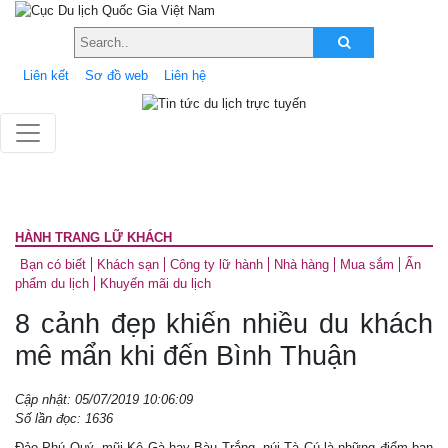
Liên kết
Sơ đồ web
Liên hệ
HÀNH TRANG LỮ KHÁCH
Bạn có biết
Khách sạn
Công ty lữ hành
Nhà hàng
Mua sắm
Ấn
phẩm du lịch
Khuyến mãi du lịch
8 cảnh đẹp khiến nhiều du khách
mê mẩn khi đến Bình Thuận
Cập nhật: 05/07/2019 10:06:09
Số lần đọc: 1636
Đảo Phú Quý, mũi Kê Gà hay Bàu Trắng, núi Tà Cú là những điểm bạn