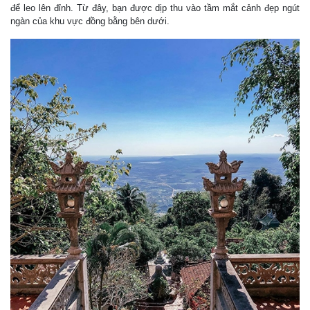
để leo lên đỉnh. Từ đây, bạn được dịp thu vào tầm mắt cảnh đẹp ngút
ngàn của khu vực đồng bằng bên dưới.