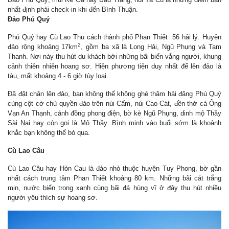
nhất định phải check-in khi đến Bình Thuận.
Đảo Phú Quý
Phú Quý hay Cù Lao Thu cách thành phố Phan Thiết 56 hải lý. Huyện
2
đảo rộng khoảng 17km
, gồm ba xã là Long Hải, Ngũ Phụng và Tam
Thanh. Nơi này thu hút du khách bởi những bãi biển vắng người, khung
cảnh thiên nhiên hoang sơ. Hiện phương tiện duy nhất để lên đảo là
tàu, mất khoảng 4 - 6 giờ tùy loại.
Đã đặt chân lên đảo, bạn không thể không ghé thăm hải đăng Phú Quý
cùng cột cờ chủ quyền đảo trên núi Cấm, núi Cao Cát, đền thờ cá Ông
Vạn An Thạnh, cánh đồng phong điện, bờ kè Ngũ Phụng, dinh mộ Thầy
Sài Nại hay còn gọi là Mộ Thầy. Bình minh vào buổi sớm là khoảnh
khắc bạn không thể bỏ qua.
Cù Lao Câu
Cù Lao Câu hay Hòn Cau là đảo nhỏ thuộc huyện Tuy Phong, bờ gần
nhất cách trung tâm Phan Thiết khoảng 80 km. Những bãi cát trắng
mịn, nước biển trong xanh cùng bãi đá hùng vĩ ở đây thu hút nhiều
người yêu thích sự hoang sơ.