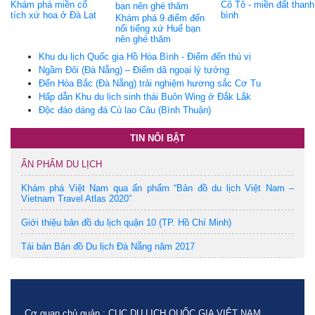
Khám phá miền cổ
Cô Tô - miền đất thanh
tích xứ hoa ở Đà Lạt
bình
Khám phá 9 điểm đến
nổi tiếng xứ Huế bạn
nên ghé thăm
Khu du lịch Quốc gia Hồ Hòa Bình - Điểm đến thú vị
Ngầm Đôi (Đà Nẵng) – Điểm dã ngoại lý tưởng
Đến Hòa Bắc (Đà Nẵng) trải nghiệm hương sắc Cơ Tu
Hấp dẫn Khu du lịch sinh thái Buôn Wing ở Đắk Lắk
Độc đáo dáng đá Cù lao Câu (Bình Thuận)
TIN NỔI BẬT
ẤN PHẨM DU LỊCH
Khám phá Việt Nam qua ấn phẩm “Bản đồ du lịch Việt Nam –
Vietnam Travel Atlas 2020”
Giới thiệu bản đồ du lịch quận 10 (TP. Hồ Chí Minh)
Tái bản Bản đồ Du lịch Đà Nẵng năm 2017
Cơ quan chủ quản : CỤC DU LỊCH QUỐC GIA VIỆT NAM