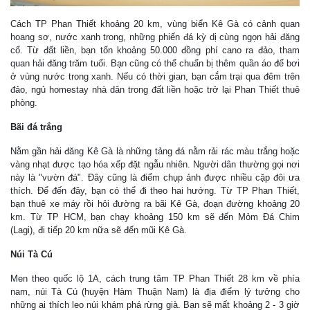
Cách TP Phan Thiết khoảng 20 km, vùng biển Kê Gà có cảnh quan
hoang sơ, nước xanh trong, những phiến đá kỳ dị cùng ngọn hải đăng
cổ. Từ đất liền, bạn tốn khoảng 50.000 đồng phí cano ra đảo, tham
quan hải đăng trăm tuổi. Bạn cũng có thể chuẩn bị thêm quần áo để bơi
ở vùng nước trong xanh. Nếu có thời gian, bạn cắm trại qua đêm trên
đảo, ngủ homestay nhà dân trong đất liền hoặc trở lại Phan Thiết thuê
phòng.
Bãi đá trắng
Nằm gần hải đăng Kê Gà là những tảng đá nằm rải rác màu trắng hoặc
vàng nhạt được tạo hóa xếp đặt ngẫu nhiên. Người dân thường gọi nơi
này là "vườn đá". Đây cũng là điểm chụp ảnh được nhiều cặp đôi ưa
thích. Để đến đây, bạn có thể đi theo hai hướng. Từ TP Phan Thiết,
bạn thuê xe máy rồi hỏi đường ra bãi Kê Gà, đoạn đường khoảng 20
km. Từ TP HCM, bạn chạy khoảng 150 km sẽ đến Mỏm Đá Chim
(Lagi), đi tiếp 20 km nữa sẽ đến mũi Kê Gà.
Núi Tà Cú
Men theo quốc lộ 1A, cách trung tâm TP Phan Thiết 28 km về phía
nam, núi Tà Cú (huyện Hàm Thuận Nam) là địa điểm lý tưởng cho
những ai thích leo núi khám phá rừng già. Bạn sẽ mất khoảng 2 - 3 giờ