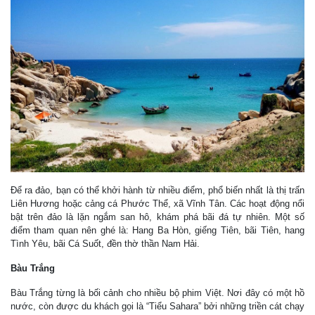
Để ra đảo, bạn có thể khởi hành từ nhiều điểm, phổ biến nhất là thị trấn
Liên Hương hoặc cảng cá Phước Thể, xã Vĩnh Tân. Các hoạt động nổi
bật trên đảo là lặn ngắm san hô, khám phá bãi đá tự nhiên. Một số
điểm tham quan nên ghé là: Hang Ba Hòn, giếng Tiên, bãi Tiên, hang
Tình Yêu, bãi Cá Suốt, đền thờ thần Nam Hải.
Bàu Trắng
Bàu Trắng từng là bối cảnh cho nhiều bộ phim Việt. Nơi đây có một hồ
nước, còn được du khách gọi là “Tiểu Sahara” bởi những triền cát chạy