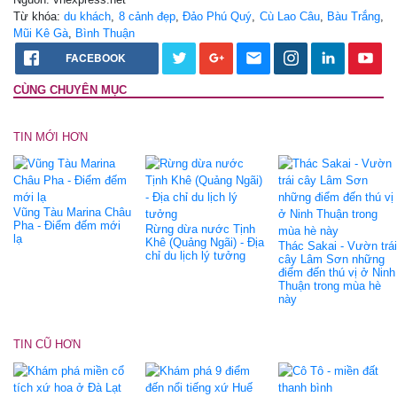
Từ khóa:
du khách
,
8 cảnh đẹp
,
Đảo Phú Quý
,
Cù Lao Câu
,
Bàu Trắng
,
Mũi Kê Gà
,
Bình Thuận
FACEBOOK
CÙNG CHUYÊN MỤC
TIN MỚI HƠN
Vũng Tàu Marina Châu
Pha - Điểm đếm mới
Rừng dừa nước Tịnh
lạ
Khê (Quảng Ngãi) - Địa
Thác Sakai - Vườn trái
chỉ du lịch lý tưởng
cây Lâm Sơn những
điểm đến thú vị ở Ninh
Thuận trong mùa hè
này
TIN CŨ HƠN