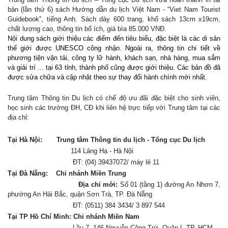
bản (lần thứ 6) sách Hướng dẫn du lịch Việt Nam - “Viet Nam Tourist
Guidebook”, tiếng Anh. Sách dày 600 trang, khổ sách 13cm x19cm,
chất lượng cao, thông tin bổ ích, giá bìa 85.000 VNĐ.
Nội dung
sách
giới thiệu
các đ
iểm đến
tiêu biểu
,
đặc biệt là
các
di sản
thế giới
được UNESCO công nhận
.
Ngoài ra
,
thông tin chi tiết
về
phương tiện
vận tải
,
công ty lữ hành
, khách sạn,
nhà hàng
,
mua sắm
và
giải trí
...
tại
63
tỉnh, thành phố
cũng được
giới thiệu
.
Các bản đồ
đã
được
sửa chữa
và
cập nhật
theo
sự thay đổi
hành chính
mới nhất
.
Trung tâm Thông tin Du lịch có chế độ ưu đãi đặc biệt cho sinh viên,
học sinh các trường ĐH, CĐ khi liên hệ trực tiếp với Trung tâm tại các
địa chỉ:
Tại Hà Nội:
Trung tâm Thông tin du lịch - Tổng cục Du lịch
114 Láng Hạ - Hà Nội
ĐT: (04) 39437072/ máy lẻ 11
Tại Đà Nẵng:
Chi nhánh Miền Trung
Địa chỉ mới:
Số 01 (tầng 1) đường An Nhơn 7,
phường An Hải Bắc, quận Sơn Trà, TP. Đà Nẵng
ĐT: (0511) 384 3434/ 3 897 544
Tại TP Hồ Chí Minh: Chi nhánh Miền Nam
Lầu 7, 146 Nguyễn Công Trứ, Quận I, TP. HCM