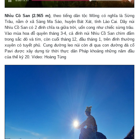
Nhìu Cồ San (2.965 m)
, theo tiếng dân tộc Mông có nghĩa là Sừng
Trâu, nằm ở xã Sàng Ma Sáo, huyện Bát Xát, tỉnh Lào Cai. Dãy núi
Nhìu Cồ San có 2 đỉnh chĩa ra giữa trời, uốn cong như chiếc sừng trâu.
Vào mùa hoa đỗ quyên tháng 3-4, cả đỉnh núi Nhìu Cồ San chìm đắm
trong sắc đỏ và tím, còn cuối tháng 12, đầu tháng 1, trên đỉnh thường
xuyên có tuyết phủ. Cung đường leo núi còn đi qua con đường đá cổ
Pavi được xây dựng từ thời thực dân Pháp khoảng những năm đầu
của thế kỷ 20. Video: Hoàng Tùng