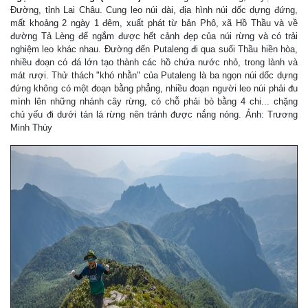
Đường, tỉnh Lai Châu. Cung leo núi dài, địa hình núi dốc dựng đứng,
mất khoảng 2 ngày 1 đêm, xuất phát từ bản Phô, xã Hồ Thầu và về
đường Tả Lèng để ngắm được hết cảnh đẹp của núi rừng và có trải
nghiệm leo khác nhau. Đường đến Putaleng đi qua suối Thầu hiền hòa,
nhiều đoạn có đá lớn tạo thành các hồ chứa nước nhỏ, trong lành và
mát rượi. Thử thách "khó nhằn" của Putaleng là ba ngọn núi dốc dựng
đứng không có một đoạn bằng phẳng, nhiều đoạn người leo núi phải đu
mình lên những nhánh cây rừng, có chỗ phải bò bằng 4 chi... chặng
chủ yếu đi dưới tán lá rừng nên tránh được nắng nóng. Ảnh: Trương
Minh Thùy