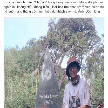
tím của hoa chi pâu. "Chi pâu" trong tiếng của người Mông địa phương
nghĩa là "không biết, không hiểu", loài hoa tím nhạt nở rộ ven sườn núi
nở suốt hàng tháng trời làm nhiều du khách say mê. Ảnh: Đức Hùng