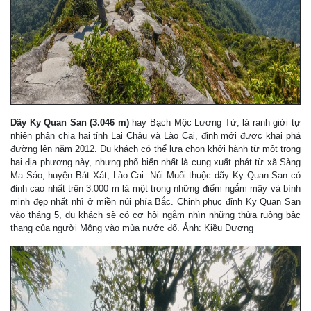
Dãy Ky Quan San (3.046 m)
hay Bạch Mộc Lương Tử, là ranh giới tự
nhiên phân chia hai tỉnh Lai Châu và Lào Cai, đỉnh mới được khai phá
đường lên năm 2012. Du khách có thể lựa chọn khởi hành từ một trong
hai địa phương này, nhưng phổ biến nhất là cung xuất phát từ xã Sàng
Ma Sáo, huyện Bát Xát, Lào Cai. Núi Muối thuộc dãy Ky Quan San có
đỉnh cao nhất trên 3.000 m là một trong những điểm ngắm mây và bình
minh đẹp nhất nhì ở miền núi phía Bắc. Chinh phục đỉnh Ky Quan San
vào tháng 5, du khách sẽ có cơ hội ngắm nhìn những thửa ruộng bậc
thang của người Mông vào mùa nước đổ. Ảnh: Kiều Dương