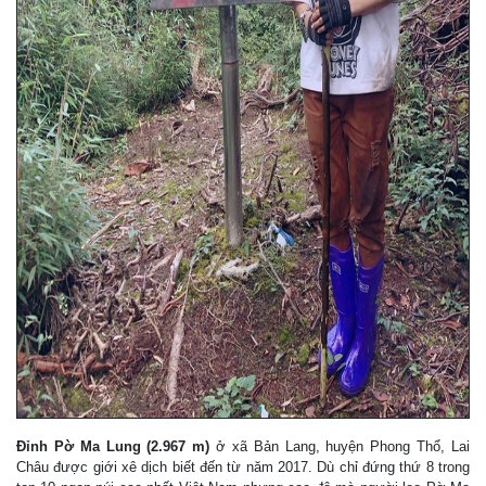
Đỉnh Pờ Ma Lung (2.967 m)
ở xã Bản Lang, huyện Phong Thổ, Lai
Châu được giới xê dịch biết đến từ năm 2017. Dù chỉ đứng thứ 8 trong