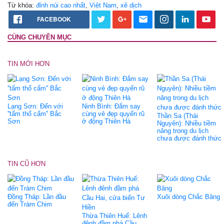
Từ khóa:
đỉnh núi cao nhất
,
Việt Nam
,
xê dịch
FACEBOOK
CÙNG CHUYÊN MỤC
TIN MỚI HƠN
Lạng Sơn: Đến với
Ninh Bình: Đắm say
''tấm thổ cẩm'' Bắc
cùng vẻ đẹp quyến rũ
Thần Sa (Thái
Sơn
ở động Thiên Hà
Nguyên): Nhiều tiềm
năng trong du lịch
chưa được đánh thức
TIN CŨ HƠN
Đồng Tháp: Lần đầu
Xuôi dòng Chắc Băng
đến Tràm Chim
Thừa Thiên Huế: Lênh
đênh đầm phá Cầu