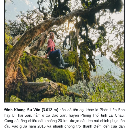
Đỉnh Khang Su Văn (3.012 m)
còn có tên gọi khác là Phàn Liên San
hay U Thái San, nằm ở xã Dào San, huyện Phong Thổ, tỉnh Lai Châu.
Cung có tổng chiều dài khoảng 20 km được dân leo núi chinh phục lần
đầu vào giữa năm 2015 và nhanh chóng trở thành điểm đến của dân