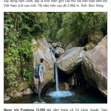
xây dựng năm 2008, đây là mốc biên giới cao thứ hai trên toàn lãnh thổ
Việt Nam (chỉ sau mốc 79) nằm trên cao độ 2.866 m. Ảnh: Đức Hùng
Ngọn núi Putaleng (3.049 m)
nằm trong xã Tả Lèng, huyện Tam