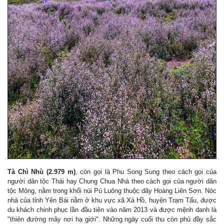
Tà Chì Nhù (2.979 m)
, còn gọi là Phu Song Sung theo cách gọi của
người dân tộc Thái hay Chung Chua Nhà theo cách gọi của người dân
tộc Mông, nằm trong khối núi Pú Luông thuộc dãy Hoàng Liên Sơn. Nóc
nhà của tỉnh Yên Bái nằm ở khu vực xã Xà Hồ, huyện Trạm Tấu, được
du khách chinh phục lần đầu tiên vào năm 2013 và được mệnh danh là
"thiên đường mây nơi hạ giới". Những ngày cuối thu còn phủ đầy sắc