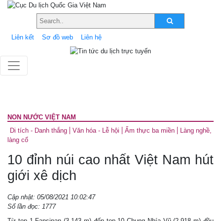
Liên kết
Sơ đồ web
Liên hệ
NON NƯỚC VIỆT NAM
Di tích - Danh thắng
Văn hóa - Lễ hội
Ẩm thực ba miền
Làng nghề,
làng cổ
10 đỉnh núi cao nhất Việt Nam hút
giới xê dịch
Cập nhật: 05/08/2021 10:02:47
Số lần đọc: 1777
Từ top 1 Fansipan (3.143 m) đến top 10 Chung Nhía Vũ (2.918 m) đều