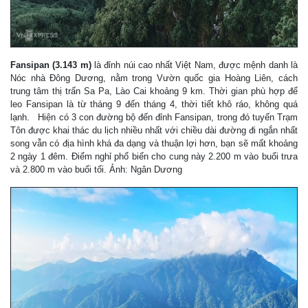
Fansipan (3.143 m)
là đỉnh núi cao nhất Việt Nam, được mệnh danh là
Nóc nhà Đông Dương, nằm trong Vườn quốc gia Hoàng Liên, cách
trung tâm thị trấn Sa Pa, Lào Cai khoảng 9 km. Thời gian phù hợp để
leo Fansipan là từ tháng 9 đến tháng 4, thời tiết khô ráo, không quá
lạnh. Hiện có 3 con đường bộ đến đỉnh Fansipan, trong đó tuyến Trạm
Tôn được khai thác du lịch nhiều nhất với chiều dài đường đi ngắn nhất
song vẫn có địa hình khá đa dạng và thuận lợi hơn, bạn sẽ mất khoảng
2 ngày 1 đêm. Điểm nghỉ phổ biến cho cung này 2.200 m vào buổi trưa
và 2.800 m vào buổi tối. Ảnh: Ngân Dương