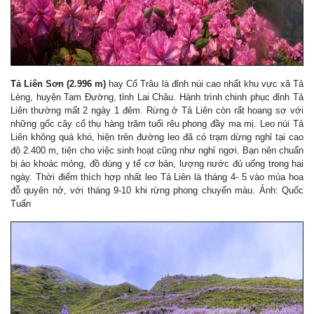
Tả Liên Sơn (2.996 m)
hay Cổ Trâu là đỉnh núi cao nhất khu vực xã Tả
Lèng, huyện Tam Đường, tỉnh Lai Châu. Hành trình chinh phục đỉnh Tả
Liên thường mất 2 ngày 1 đêm. Rừng ở Tả Liên còn rất hoang sơ với
những gốc cây cổ thụ hàng trăm tuổi rêu phong đầy ma mị. Leo núi Tả
Liên không quá khó, hiện trên đường leo đã có trạm dừng nghỉ tại cao
độ 2.400 m, tiện cho việc sinh hoạt cũng như nghỉ ngơi. Bạn nên chuẩn
bị áo khoác mỏng, đồ dùng y tế cơ bản, lượng nước đủ uống trong hai
ngày. Thời điểm thích hợp nhất leo Tả Liên là tháng 4- 5 vào mùa hoa
đỗ quyên nở, với tháng 9-10 khi rừng phong chuyển màu. Ảnh: Quốc
Tuấn