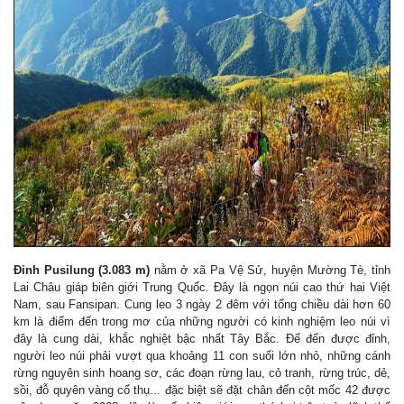
Đỉnh Pusilung (3.083 m)
nằm ở xã Pa Vệ Sử, huyện Mường Tè, tỉnh
Lai Châu giáp biên giới Trung Quốc. Đây là ngọn núi cao thứ hai Việt
Nam, sau Fansipan. Cung leo 3 ngày 2 đêm với tổng chiều dài hơn 60
km là điểm đến trong mơ của những người có kinh nghiệm leo núi vì
đây là cung dài, khắc nghiệt bậc nhất Tây Bắc. Để đến được đỉnh,
người leo núi phải vượt qua khoảng 11 con suối lớn nhỏ, những cánh
rừng nguyên sinh hoang sơ, các đoạn rừng lau, cỏ tranh, rừng trúc, dẻ,
sồi, đỗ quyên vàng cổ thụ... đặc biệt sẽ đặt chân đến cột mốc 42 được