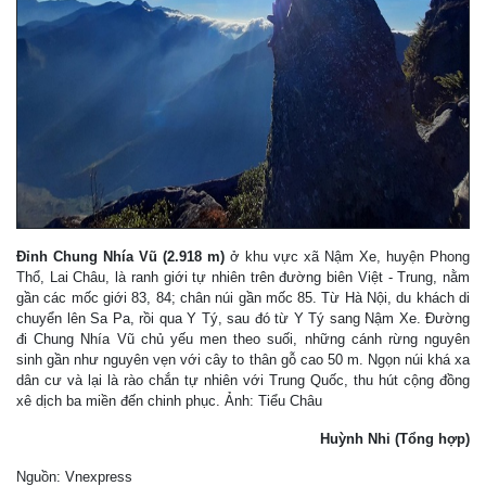
Đỉnh Chung Nhía Vũ (2.918 m)
ở khu vực xã Nậm Xe, huyện Phong
Thổ, Lai Châu, là ranh giới tự nhiên trên đường biên Việt - Trung, nằm
gần các mốc giới 83, 84; chân núi gần mốc 85. Từ Hà Nội, du khách di
chuyển lên Sa Pa, rồi qua Y Tý, sau đó từ Y Tý sang Nậm Xe. Đường
đi Chung Nhía Vũ chủ yếu men theo suối, những cánh rừng nguyên
sinh gần như nguyên vẹn với cây to thân gỗ cao 50 m. Ngọn núi khá xa
dân cư và lại là rào chắn tự nhiên với Trung Quốc, thu hút cộng đồng
xê dịch ba miền đến chinh phục. Ảnh: Tiểu Châu
Huỳnh Nhi (Tổng hợp)
Nguồn: Vnexpress