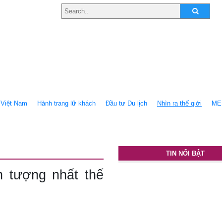
Việt Nam
Hành trang lữ khách
Ðầu tư Du lịch
Nhìn ra thế giới
ME
TIN NỔI BẬT
n tượng nhất thế