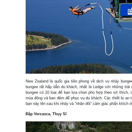
New Zealand là quốc gia tiên phong về dịch vụ nhảy bung
bungee rất hấp dẫn du khách, nhất là Ledge với những trải
bungee có 10 loại để bạn lựa chọn phù hợp theo sở thích, 
mùa đông và ban đêm để phục vụ du khách. Các thiết bị an t
bạn nảy lên sau khi nhảy và “nhân đôi” cảm giác phấn khích 
Đập Verzasca, Thụy Sĩ