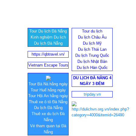
Tour Du lịch Đà Nẵng
Tour du lịch
Kinh nghiệm Du lịch
Du lịch Châu Âu
Du lịch Đà Nẵng
Du lịch Mỹ
Du lịch Thái Lan
https://qbtravel.vn/
Du lịch Trung Quốc
Du lịch Nhật Bản
Vietnam Escape Tours
Du lịch Hàn Quốc
DU LỊCH ĐÀ NẴNG 4
NGÀY 3 ĐÊM
Tour Bà Nà hằng ngày
Tour Huế hằng ngày
tripday.vn
Tour Hội An hằng ngày
Thuê xe ô tô Đà Nẵng
Du lịch Đà Nẵng
Thuê xe du lịch Đà
Nẵng
Vé tham quan tại Đà
Nẵng