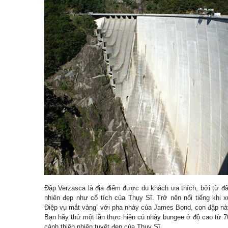
Đập Verzasca là địa điểm được du khách ưa thích, bởi từ đâ
nhiên đẹp như cổ tích của Thụy Sĩ. Trở nên nổi tiếng khi x
Điệp vụ mắt vàng” với pha nhảy của James Bond, con đập nà
Bạn hãy thử một lần thực hiện cú nhảy bungee ở độ cao từ 7
cảnh thiên nhiên tuyệt đẹp của Thụy Sĩ.